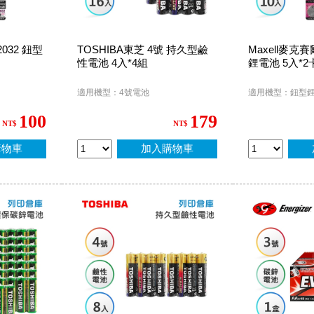
2032 鈕型
TOSHIBA東芝 4號 持久型鹼
Maxell麥克賽
性電池 4入*4組
鋰電池 5入*2
適用機型：4號電池
適用機型：鈕型
100
179
NT$
NT$
購物車
加入購物車