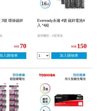
芝 3號 環保碳鋅
Eveready永備 4號 碳鋅電池4
入 *4組
池
適用機型：4號電池
70
150
NT$
NT$
加入購物車
加入購物車