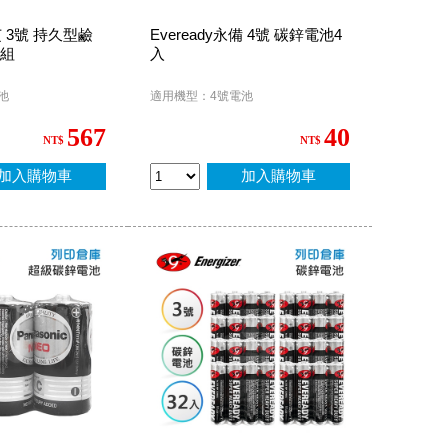
芝 3號 持久型鹼
Eveready永備 4號 碳鋅電池4
5組
入
池
適用機型：4號電池
567
40
NT$
NT$
加入購物車
加入購物車