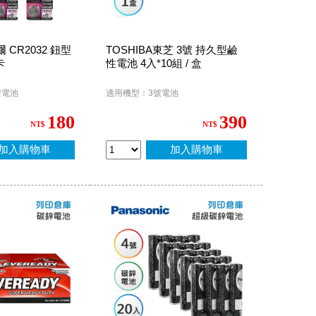
爾 CR2032 鈕型
TOSHIBA東芝 3號 持久型鹼
卡
性電池 4入*10組 / 盒
鋰電池
適用機型：3號電池
180
390
NT$
NT$
加入購物車
加入購物車