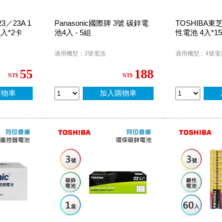
3／23A 1
Panasonic國際牌 3號 碳鋅電
TOSHIBA東
入*2卡
池4入 - 5組
性電池 4入*1
適用機型：3號電池
適用機型：4號電
55
188
NT$
NT$
購物車
加入購物車