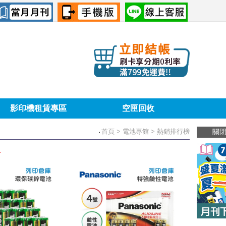
影印機租賃專區
空匣回收
首頁
> 電池專館 > 熱銷排行榜
關
．