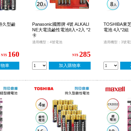
 持久型鹼
Panasonic國際牌 4號 ALKALI
TOSHIBA東
NE大電流鹼性電池8入+2入 *2
電池 4入*2組
卡
適用機型：4號電池
適用機型：3號電
160
285
NT$
NT$
購物車
加入購物車