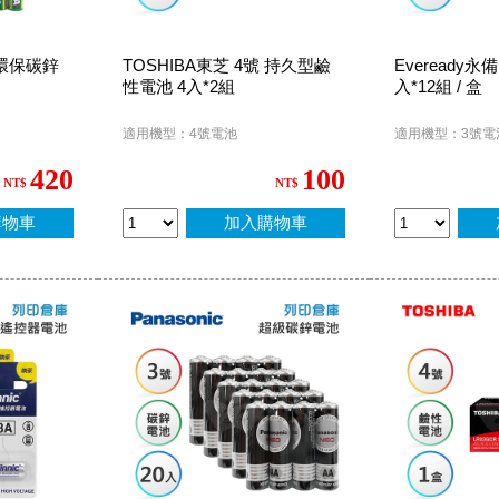
 環保碳鋅
TOSHIBA東芝 4號 持久型鹼
Eveready永
性電池 4入*2組
入*12組 / 盒
適用機型：4號電池
適用機型：3號電
420
100
NT$
NT$
購物車
加入購物車