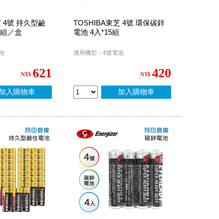
芝 4號 持久型鹼
TOSHIBA東芝 4號 環保碳鋅
5組／盒
電池 4入*15組
池
適用機型：4號電池
621
420
NT$
NT$
加入購物車
加入購物車