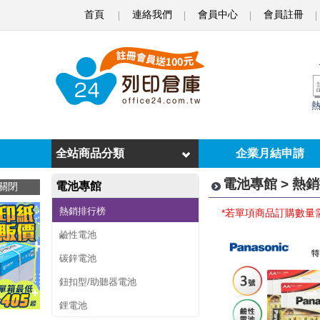
首頁
連絡我們
會員中心
會員註冊
熱
銷
排
行
榜
全站商品分類
企業月結申請
電池專館 > 熱
電池專館
關閉
熱銷排行榜
*若單項商品訂購數量
鹼性電池
碳鋅電池
鈕扣型/助聽器電池
鋰電池