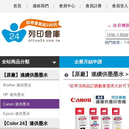
首頁
連絡我們
會員中心
會員註冊
會員登入
C
a
→ 政府機
n
o
熱門搜尋
7
n
全站商品分類
企業月結申請
連
供
【原廠】連續供墨墨水 > 
【原廠】連續供墨墨水
墨
Brother 連供墨水
*若單項商品訂購數量需求大於可
水
HP 連供墨水
Canon 連供墨水
Epson 連供墨水
【Color 24】連供墨水