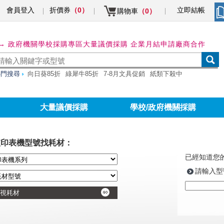
會員登入
折價券
立即結帳
（0）
購物車
（0）
→ 政府機關學校採購專區
大量議價採購 企業月結申請
廠商合作
熱門搜尋
向日葵85折
綠犀牛85折
7-8月文具促銷
紙類下殺中
大量議價採購
學校/政府機關採購
依印表機型號找耗材：
已經知道您
請輸入型