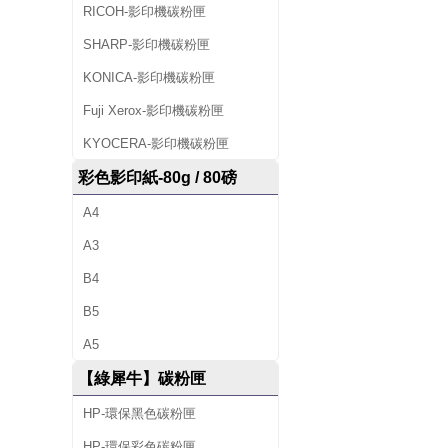
印
RICOH-影印機碳粉匣
SHARP-影印機碳粉匣
機
KONICA-影印機碳粉匣
出
Fuji Xerox-影印機碳粉匣
租
KYOCERA-影印機碳粉匣
及
彩色影印紙-80g / 80磅
回
A4
收
A3
空
B4
B5
匣
A5
等
【綠犀牛】碳粉匣
服
HP-環保黑色碳粉匣
務
HP-環保彩色碳粉匣