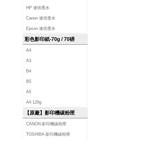
籤
HP 連供墨水
帶
Canon 連供墨水
、
Epson 連供墨水
辦
彩色影印紙-70g / 70磅
公
A4
文
A3
B4
具
B5
、
A5
並
A4 120g
提
【原廠】影印機碳粉匣
供
CANON-影印機碳粉匣
影
TOSHIBA-影印機碳粉匣