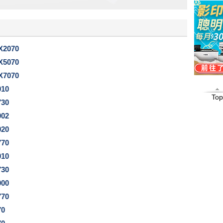
X2070
X5070
X7070
010
Top
730
002
020
770
010
730
000
770
70