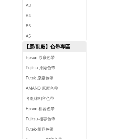
A3
供
B4
墨
B5
水
A5
、
【原/副廠】色帶專區
環
Epson 原廠色帶
保
Fujitsu 原廠色帶
Futek 原廠色帶
碳
AMANO 原廠色帶
粉
各廠牌相容色帶
匣
Epson-相容色帶
、
Fujitsu-相容色帶
原
Futek-相容色帶