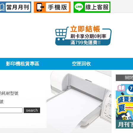
影印機租賃專區
空匣回收
關
的耗材型號
號