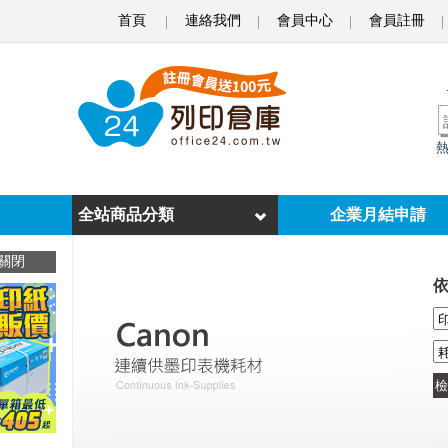
首頁
連絡我們
會員中心
會員註冊
o
f
f
i
c
e
全站商品分類
企業月結申請
2
關閉
4
列
印
倉
庫