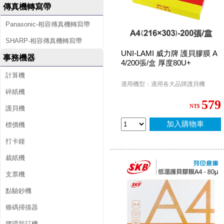
傳真機轉寫帶
Panasonic-相容傳真機轉寫帶
SHARP-相容傳真機轉寫帶
UNI-LAMI 威力牌 護貝膠膜 A
事務機器
4/200張/盒 厚度80U+
計算機
適用機型：適用各大品牌護貝機
碎紙機
579
NT$
護貝機
加入購物車
標價機
打卡鐘
裁紙機
支票機
點驗鈔機
條碼掃描器
膠環裝訂機