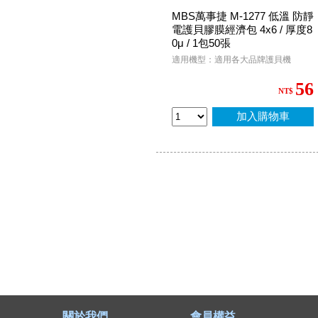
MBS萬事捷 M-1277 低溫 防靜
電護貝膠膜經濟包 4x6 / 厚度8
0μ / 1包50張
適用機型：適用各大品牌護貝機
56
NT$
加入購物車
關於我們
會員權益