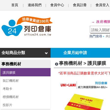
首頁
連絡我們
會員中心
會員註冊
會員登入
護
→ 政府機
貝
膠
熱門搜尋
向
膜
全站商品分類
企業月結申請
事務機耗材 > 護貝膠膜
事務機耗材
護貝膠膜
*若單項商品訂購數量需求大於可
裝訂機耗材
考勤卡
標價機耗材
投影片