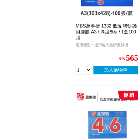
MBS萬事捷 1332 低溫 特殊護
貝膠膜 A3 / 厚度80μ / 1盒100
張
適用機型：適用各大品牌護貝機
565
NT$
加入購物車