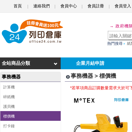
首頁
連絡我們
會員中心
會員註冊
會員登入
標
→ 政府機
價
機
熱門搜尋
紙
全站商品分類
企業月結申請
事務機器 > 標價機
事務機器
計算機
*若單項商品訂購數量需求大於可
碎紙機
護貝機
標價機
打卡鐘