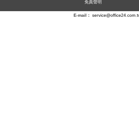
免責聲明
E-mail：
service@office24.com.