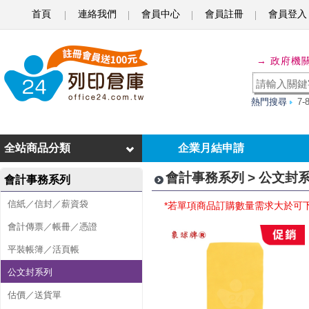
首頁
連絡我們
會員中心
會員註冊
會員登入
公
→ 政府機
文
封
熱門搜尋
7
系
列
全站商品分類
企業月結申請
會計事務系列 > 公文封
會計事務系列
信紙／信封／薪資袋
*若單項商品訂購數量需求大於可
會計傳票／帳冊／憑證
平裝帳簿／活頁帳
公文封系列
估價／送貨單