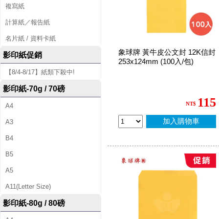
複寫紙
計算紙／報告紙
名片紙 / 資料卡紙
象球牌 黃牛皮公文封 12K信封
影印紙促銷
253x124mm (100入/包)
【8/4-8/17】紙類下殺中!
影印紙-70g / 70磅
115
NT$
A4
加入購物車
A3
B4
B5
A5
A11(Letter Size)
影印紙-80g / 80磅