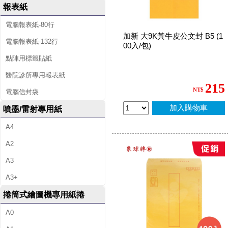
報表紙
電腦報表紙-80行
加新 大9K黃牛皮公文封 B5 (1
電腦報表紙-132行
00入/包)
點陣用標籤貼紙
醫院診所專用報表紙
215
NT$
電腦信封袋
加入購物車
噴墨/雷射專用紙
A4
A2
A3
A3+
捲筒式繪圖機專用紙捲
A0