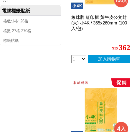
A1
電腦標籤貼紙
象球牌 紅印框 黃牛皮公文封
格數:1格~26格
(大) 小4K / 365x260mm (100
入/包)
格數:27格-270格
標籤貼紙
362
NT$
加入購物車