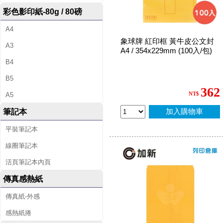
彩色影印紙-80g / 80磅
A4
象球牌 紅印框 黃牛皮公文封
A3
A4 / 354x229mm (100入/包)
B4
B5
362
NT$
A5
加入購物車
筆記本
平裝筆記本
線圈筆記本
活頁筆記本內頁
傳真感熱紙
傳真紙-外感
感熱紙捲