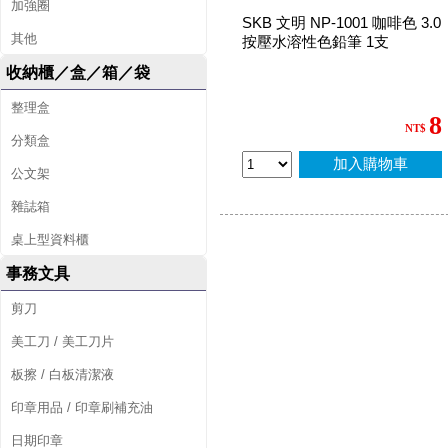
加強圈
SKB 文明 NP-1001 咖啡色 3.0
其他
按壓水溶性色鉛筆 1支
收納櫃／盒／箱／袋
整理盒
8
NT$
分類盒
加入購物車
公文架
雜誌箱
桌上型資料櫃
事務文具
剪刀
美工刀 / 美工刀片
板擦 / 白板清潔液
印章用品 / 印章刷補充油
日期印章