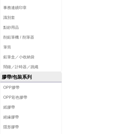
事務連續印章
識別套
點鈔用品
削鉛筆機 / 削筆器
筆筒
鉛筆盒／小收納袋
鬧鐘／計時器／跳繩
膠帶/包裝系列
OPP膠帶
OPP彩色膠帶
紙膠帶
絕緣膠帶
隱形膠帶