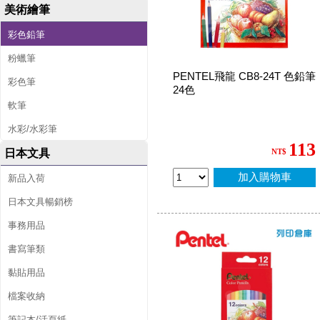
美術繪筆
彩色鉛筆
粉蠟筆
PENTEL飛龍 CB8-24T 色鉛筆
彩色筆
24色
軟筆
水彩/水彩筆
113
日本文具
NT$
加入購物車
新品入荷
日本文具暢銷榜
事務用品
書寫筆類
黏貼用品
檔案收納
筆記本/活頁紙