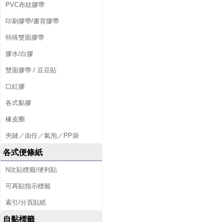
PVC布紋膠帶
印刷膠帶/書背膠帶
特殊雙面膠帶
膠水/白膠
雙面膠帶 / 豆豆貼
口紅膠
各式黏膠
橡皮圈
夾鏈／由任／氣泡／PP袋
各式便條紙
N次貼標籤/便利貼
可再貼指示標籤
索引/分頁貼紙
自黏標籤