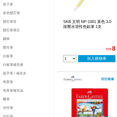
原子筆
多色變芯筆
SKB 文明 NP-1001 黃色 3.0
變芯筆管
按壓水溶性色鉛筆 1支
變芯筆筆芯
鋼筆
8
螢光筆
NT$
白板筆
加入購物車
白板筆補充液
簽字筆 / 補充水
奇異筆
奇異筆補充油
蠟筆
水性筆
代針筆