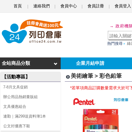
首頁
連絡我們
會員中心
會員註冊
會員登入
彩
→ 政府機
色
鉛
熱門搜尋
綠
筆
全站商品分類
企業月結申請
美術繪筆 > 彩色鉛筆
【活動專區】
7-8月文具促銷
*若單項商品訂購數量需求大於可
辦公用品熱銷量販組
文具優惠組合
連勤｜滿299送資料簿1本
公文封優惠下殺