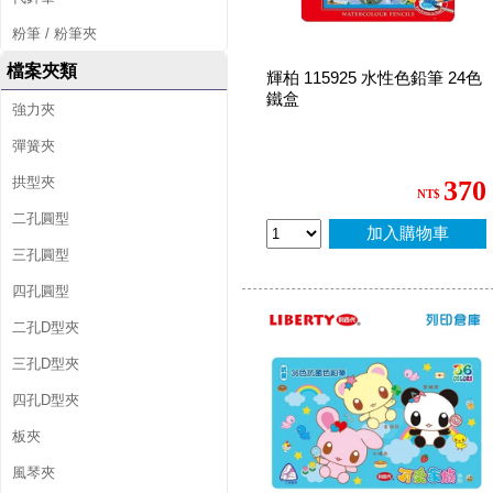
粉筆 / 粉筆夾
檔案夾類
輝柏 115925 水性色鉛筆 24色
鐵盒
強力夾
彈簧夾
拱型夾
370
NT$
二孔圓型
加入購物車
三孔圓型
四孔圓型
二孔D型夾
三孔D型夾
四孔D型夾
板夾
風琴夾