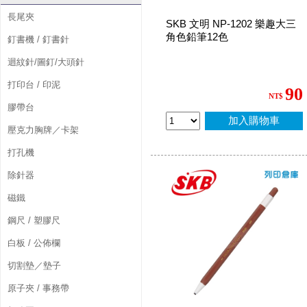
長尾夾
SKB 文明 NP-1202 樂趣大三
角色鉛筆12色
釘書機 / 釘書針
迴紋針/圖釘/大頭針
打印台 / 印泥
90
NT$
膠帶台
加入購物車
壓克力胸牌／卡架
打孔機
除針器
磁鐵
鋼尺 / 塑膠尺
白板 / 公佈欄
切割墊／墊子
原子夾 / 事務帶