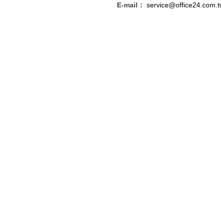
E-mail：
service@office24.com.