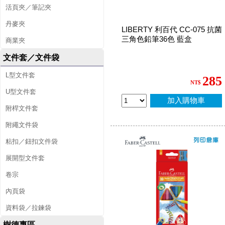
活頁夾／筆記夾
丹麥夾
LIBERTY 利百代 CC-075 抗菌
三角色鉛筆36色 藍盒
商業夾
文件套／文件袋
L型文件套
285
NT$
U型文件套
加入購物車
附桿文件套
附繩文件袋
粘扣／鈕扣文件袋
展開型文件套
卷宗
內頁袋
資料袋／拉鍊袋
樹德專區