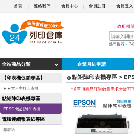
首頁
連絡我們
會員中心
會員註冊
會員登入
E
P
→ 政府機
S
O
熱門搜尋
7
N
全站商品分類
企業月結申請
點
矩
點矩陣印表機專區 > E
【印表機促銷專區】
陣
►►本月主打印表機
*若單項商品訂購數量需求大於可
印
點矩陣印表機專區
EPSON點矩陣印表機
表
電腦連續報表紙專區
機
報表紙