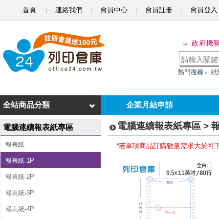
首頁
連絡我們
會員中心
會員註冊
會員登入
報
→ 政府機
表
紙
熱門搜尋
紙
-
1
全站商品分類
企業月結申請
P
電腦連續報表紙專區 > 報
電腦連續報表紙專區
報表紙
*若單項商品訂購數量需求大於可
報表紙-1P
報表紙-2P
報表紙-3P
報表紙-4P