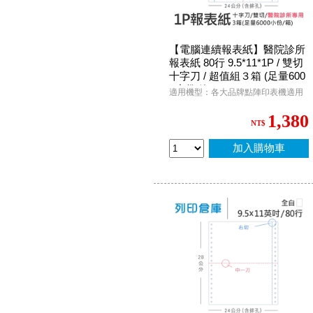
【電腦連續報表紙】醫院診所
報表紙 80行 9.5*11*1P / 雙切
十字刀 / 超值組３箱 (足量600
0小份/箱)
適用機型：各大品牌點陣印表機適用
1,380
NT$
加入購物車