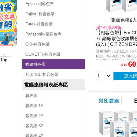
Epson-相容色帶
Fujitsu-相容色帶
Futek-相容色帶
滿1件享89折
【相容色帶】For CIT
Panasonic-相容色帶
71 副廠紫色收銀機
(6入) ( CITIZEN DP
OKI-相容色帶
POS WP520 / TAP6
適用機型：CITIZEN IR-71 
OLIVETTI-相容色帶
2100 )
NEC TW-POS ; WINPOS 
Top
WP-200 / WP-560 / WP-5
60
收銀機色帶
6688 ; 創群 2100
NT$
列印市集-相容色帶
加入
電腦連續報表紙專區
報表紙
報表紙-1P
報表紙-2P
報表紙-3P
報表紙-4P