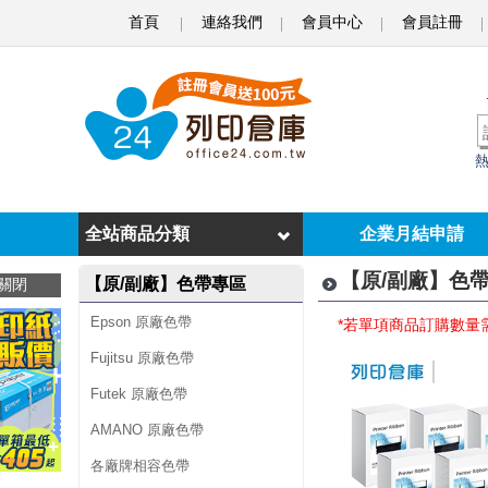
首頁
連絡我們
會員中心
會員註冊
收
銀
機
色
帶
全站商品分類
企業月結申請
【原/副廠】色帶
【原/副廠】色帶專區
關閉
Epson 原廠色帶
*若單項商品訂購數量
Fujitsu 原廠色帶
Futek 原廠色帶
AMANO 原廠色帶
各廠牌相容色帶