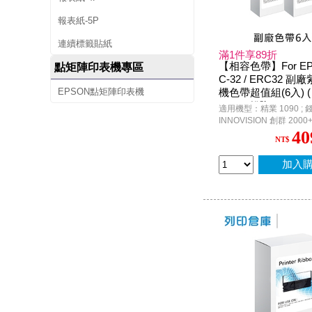
報表紙-5P
連續標籤貼紙
滿1件享89折
【相容色帶】For EP
點矩陣印表機專區
C-32 / ERC32 
EPSON點矩陣印表機
機色帶超值組(6入) (
1090 ; 錢隆PM 530 
適用機型：精業 1090 ; 錢隆
ION 創群 2000+ / 30
INNOVISION 創群 2000+ /
n PR-U420 P.O.S. )
3200 / 3200+ ; CASIO C
40
NT$
4700 / CE-6700 / CE-68
/ TK-3200 / TK-7000 ; 
; G-STAR SA600N ; Eps
加入
P.O.S. / TM-H6000 / TM-H
TM-U675 / M-U420 / M-
M820 / TP-7688 / ACC