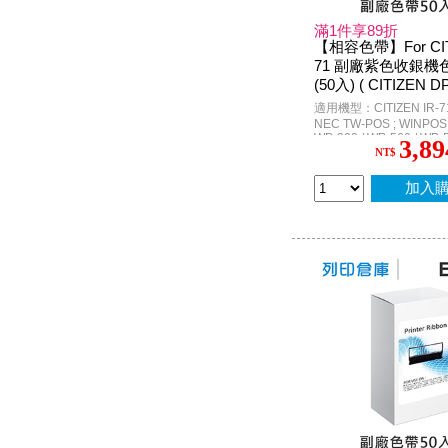
滿1件享89折
【相容色帶】For CIT
71 副廠紫色收銀機
(50入) ( CITIZEN DP
NPOS WP520 / TAP
適用機型：CITIZEN IR-71 
群 2100 )
NEC TW-POS ; WINPOS 
WP-200 / WP-560 / WP-5
3,89
6688 ; 創群 2100
NT$
加入