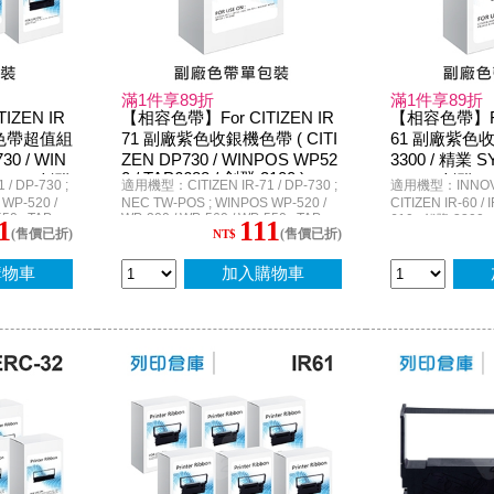
滿1件享89折
滿1件享89折
IZEN IR
【相容色帶】For CITIZEN IR
【相容色帶】For
色帶超值組
71 副廠紫色收銀機色帶 ( CITI
61 副廠紫色收
730 / WIN
ZEN DP730 / WINPOS WP52
3300 / 精業 S
0 / TAP6688 / 創群 2100 )
688 / 創群
ISION 創群 66
/ DP-730 ;
適用機型：CITIZEN IR-71 / DP-730 ;
適用機型：INNOVIS
WP-520 /
NEC TW-POS ; WINPOS WP-520 /
CITIZEN IR-60 / I
50 ; TAP-
WP-200 / WP-560 / WP-550 ; TAP-
610 ; 錢隆 3300 
1
111
(售價已折)
(售價已折)
6688 ; 創群 2100
NT$
WINPOS WP-103S
3410 ; PR-3410 
購物車
加入購物車