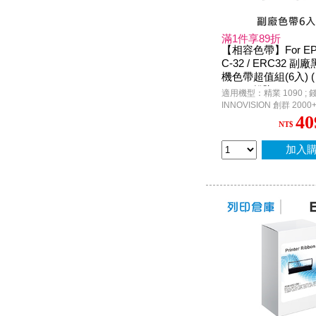
滿1件享89折
【相容色帶】For EP
C-32 / ERC32 
機色帶超值組(6入) (
1090 ; 錢隆PM 530 
適用機型：精業 1090 ; 錢隆
ION 創群 2000+ / 30
INNOVISION 創群 2000+ /
n PR-U420 P.O.S. )
3200 / 3200+ ; CASIO C
40
NT$
4700 / CE-6700 / CE-68
/ TK-3200 / TK-7000 ; 
; G-STAR SA600N ; Eps
加入
P.O.S. / TM-H6000 / TM-H
TM-U675 / M-U420 / M-
M820 / TP-7688 / ACC