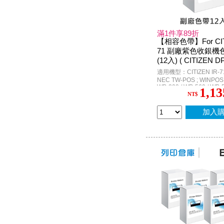
滿1件享89折
【相容色帶】For CIT
71 副廠紫色收銀機
(12入) ( CITIZEN DP
NPOS WP520 / TAP
適用機型：CITIZEN IR-71 
群 2100 )
NEC TW-POS ; WINPOS 
WP-200 / WP-560 / WP-5
1,13
6688 ; 創群 2100
NT$
加入