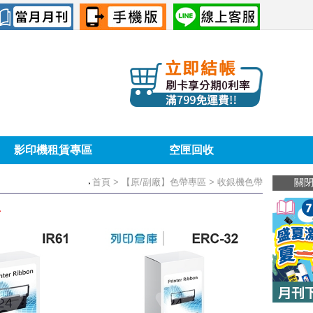
影印機租賃專區
空匣回收
首頁
> 【原/副廠】色帶專區 > 收銀機色帶
關
．