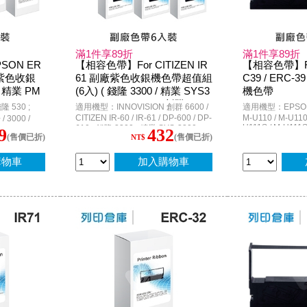
滿1件享89折
滿1件享89折
SON ER
【相容色帶】For CITIZEN IR
【相容色帶】Fo
副廠紫色收銀
61 副廠紫色收銀機色帶超值組
C39 / ERC
 精業 PM
(6入) ( 錢隆 3300 / 精業 SYS3
機色帶
; INNOVIS
300 / INNOVISION 創群 6600
 530 ;
適用機型：INNOVISION 創群 6600 /
適用機型：EPSON E
00 ; Epso
)
CITIZEN IR-60 / IR-61 / DP-600 / DP-
M-U110 / M-U110A
 3000 /
U111S / M-U111SI
610 ; 錢隆 3300 ; 精業 SYS-3300 ;
E-2300 / CE-
9
432
(售價已折)
(售價已折)
U310 / M-U310S 
NT$
00 / TK-2200
WINPOS WP-103S ; P-6628 ; BULL-
U311S / M-U312 
TEC MA-1350
3410 ; PR-3410 ATM
V110 ; MT-311 ; 
on RP-U420
購物車
加入購物車
WP-300 / WP-300
6000 II /
INNOVISION 創群
U420B /
UPOS A600
PM330 ; CITIZEN
ACCUPOS A330