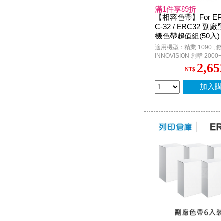
滿1件享89折
【相容色帶】For EP
C-32 / ERC32 
機色帶超值組(50入) 
M1090 ; 錢隆 PM530
適用機型：精業 1090 ; 錢隆
ISION 創群 2000+ / 
INNOVISION 創群 2000+ /
son PR-U420 P.O.S.
3200 / 3200+ ; CASIO C
2,65
NT$
4700 / CE-6700 / CE-68
/ TK-3200 / TK-7000 ; 
; G-STAR SA600N ; Eps
加入
P.O.S. / TM-H6000 / TM-H
TM-U675 / M-U420 / M-
M820 / TP-7688 / ACC