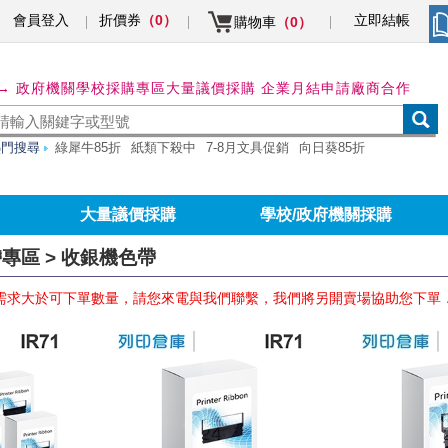
會員登入
折價券
立即結帳
（0）
購物車
（0）
→ 政府機關學校採購專區
大量議價採購 企業月結申請
廠商合作
熱門搜尋
綠犀牛85折
紙類下殺中
7-8月文具促銷
向日葵85折
大量議價採購
學校/政府機關採購
專區 > 收銀機色帶
需求大於可下單數量，請您來電與我們聯繫，我們將另開賣場協助您下單