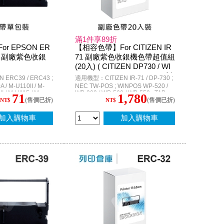
滿1件享89折
r EPSON ER
【相容色帶】For CITIZEN IR
-39 副廠紫色收銀
71 副廠紫色收銀機色帶超值組
(20入) ( CITIZEN DP730 / WI
NPOS WP520 / TAP6688 / 創
RC39 / ERC43 ;
適用機型：CITIZEN IR-71 / DP-730 ;
群 2100 )
 / M-U110II / M-
NEC TW-POS ; WINPOS WP-520 /
I / M-U115 / M-
WP-200 / WP-560 / WP-550 ; TAP-
71
1,780
(售價已折)
(售價已折)
/ M-U311 / M-
6688 ; 創群 2100
NT$
NT$
/ M-U312S / M-
PP-5700 / PP-5720 ;
加入購物車
加入購物車
0 ; MD-332S ;
 2100 ; 錢隆
 IR-31 / CD-S500；