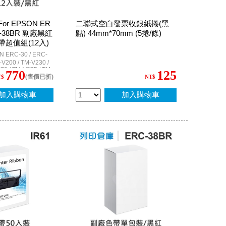
r EPSON ER
二聯式空白發票收銀紙捲(黑
RC-38BR 副廠黑紅
點) 44mm*70mm (5捲/條)
超值組(12入)
RC-30 / ERC-
-V200 / TM-V230 /
70 / TM-V375 / TM-
770
125
(售價已折)
M-U210 / TM-U220 /
T$
NT$
U220D / TM-U220B
M-U220PD / TM-
加入購物車
加入購物車
/ TM-U300A / TM-
0D