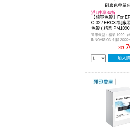
滿1件享89折
【相容色帶】For EP
C-32 / ERC32
色帶 ( 精業 PM1090
M530 ; INNOVISIO
適用機型：精業 1090 ; 錢隆
0+ / 3000 ; Epson P
INNOVISION 創群 2000+ /
O.S. )
3200 / 3200+ ; CASIO C
7
NT$
4700 / CE-6700 / CE-68
/ TK-3200 / TK-7000 ; 
; G-STAR SA600N ; Eps
加入
P.O.S. / TM-H6000 / TM-H
TM-U675 / M-U420 / M-
M820 / TP-7688 / ACC