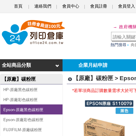
首頁
連絡我們
會員中心
會員註冊
會員登入
E
p
→ 政府機
s
o
熱門搜尋
向
n
-
全站商品分類
企業月結申請
原
【原廠】碳粉匣 > Eps
【原廠】碳粉匣
廠
HP-原廠黑色碳粉匣
*若單項商品訂購數量需求大於可
黑
HP-原廠彩色碳粉匣
色
Epson-原廠黑色碳粉匣
Epson-原廠彩色碳粉匣
碳
FUJIFILM-原廠碳粉匣
粉