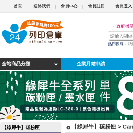
首頁
連絡我們
會員中心
會員註冊
會員登入
C
a
→ 政府機
n
o
熱門搜尋
紙
n
-
全站商品分類
企業月結申請
環
保
碳
粉
匣
【綠犀牛】碳粉匣 > Ca
【綠犀牛】碳粉匣