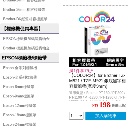
Brother-24mm相容標籤帶
PT-D200SN / PT-D200RK / PT-
D200KT / PT-D200LB / PT-D200DR /
PT-D450 / PT-D450HK / PT-D600 /
Brother-36mm相容標籤帶
PT-D600HK / PT-E800T / PT-E200 /
PT-E100VP / PT-E110VP / PT-
Brother-DK紙質相容標籤帶
E200VP / PT-E300 / PT-E300VP / PT-
E300VPHK / PT-E550W / PT-
【標籤機促銷專區】
E550WVP / PT-E550WVPHK / PT-
E850TKW / PT-H110 / PT-P300BT /
PT-P700 / PT-P750W / PT-P900W /
EPSON標籤機加碼送購物金
PT-P950NW
Brother 標籤機加碼送購物金
EPSON標籤機/標籤帶
Epson-全系列標籤機
滿1件享79折
【COLOR24】for Brother TZ-
Epson-全系列標籤帶
M921 / TZE-M921 銀底黑字相
容標籤帶(寬度9mm)
Epson-6mm標籤帶
適用機型：Brother PT-180 / PT-300 /
Epson-9mm標籤帶
PT-1100 / PT-1280 / PT-1280KT / PT-
1280SN / PT-1400 / PT-1650 / PT-
198
(售價已折)
Epson-12mm標籤帶
1950 / PT-2100VP / PT-2420PC / PT-
NT$
2430PC / PT-2700 / PT-2700TW / PT-
2730 / PT-3600 / PT-7600 / PT-
Epson-18mm標籤帶
加入購物車
9500PC / PT-9600 / PT-9700PC / PT-
9800PCN / PT-D200 / PT-D200HK /
Epson-24mm標籤帶
PT-D200SN / PT-D200RK / PT-