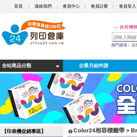
首頁
連絡我們
會員中心
會員註冊
會員登入
B
r
→ 政府機
o
t
熱門搜尋
紙
h
e
全站商品分類
企業月結申請
r
-
9
m
m
相
Color24相容標籤帶 > B
【印表機促銷專區】