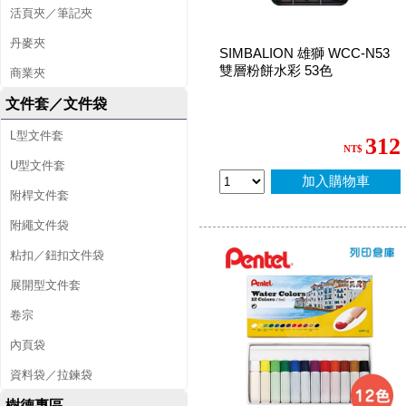
活頁夾／筆記夾
丹麥夾
SIMBALION 雄獅 WCC-N53
雙層粉餅水彩 53色
商業夾
文件套／文件袋
L型文件套
312
NT$
U型文件套
加入購物車
附桿文件套
附繩文件袋
粘扣／鈕扣文件袋
展開型文件套
卷宗
內頁袋
資料袋／拉鍊袋
樹德專區