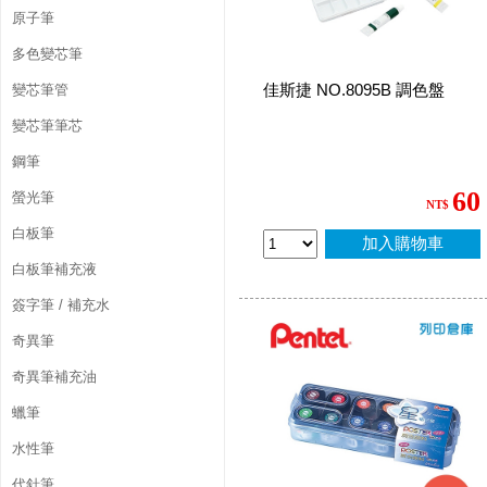
原子筆
多色變芯筆
佳斯捷 NO.8095B 調色盤
變芯筆管
變芯筆筆芯
鋼筆
60
螢光筆
NT$
白板筆
加入購物車
白板筆補充液
簽字筆 / 補充水
奇異筆
奇異筆補充油
蠟筆
水性筆
代針筆