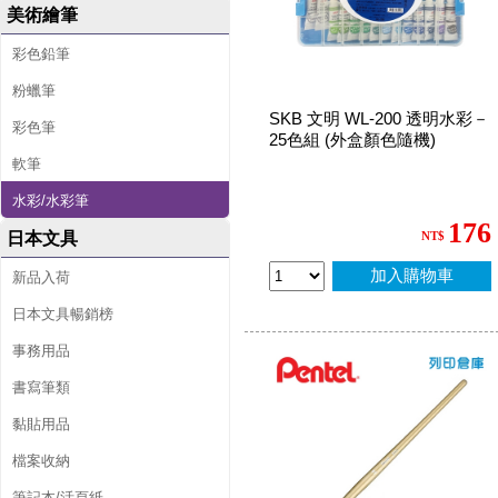
美術繪筆
彩色鉛筆
粉蠟筆
SKB 文明 WL-200 透明水彩－
彩色筆
25色組 (外盒顏色隨機)
軟筆
水彩/水彩筆
176
日本文具
NT$
加入購物車
新品入荷
日本文具暢銷榜
事務用品
書寫筆類
黏貼用品
檔案收納
筆記本/活頁紙