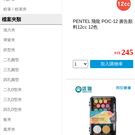
粉筆 / 粉筆夾
檔案夾類
PENTEL 飛龍 POC-12 廣告顏
料12cc 12色
強力夾
彈簧夾
拱型夾
245
NT$
二孔圓型
加入購物車
三孔圓型
四孔圓型
二孔D型夾
三孔D型夾
四孔D型夾
板夾
風琴夾