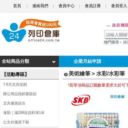
首頁
連絡我們
會員中心
會員註冊
會員登入
水
→ 政府機
彩
/
熱門搜尋
綠
水
彩
全站商品分類
企業月結申請
筆
美術繪筆 > 水彩/水彩筆
【活動專區】
7-8月文具促銷
*若單項商品訂購數量需求大於可
辦公用品熱銷量販組
文具優惠組合
連勤｜滿299送資料簿1本
公文封優惠下殺