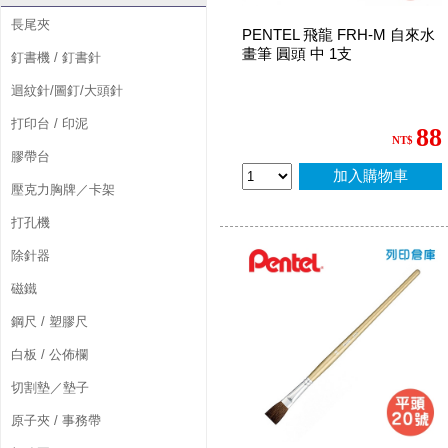
長尾夾
PENTEL 飛龍 FRH-M 自來水
畫筆 圓頭 中 1支
釘書機 / 釘書針
迴紋針/圖釘/大頭針
打印台 / 印泥
88
NT$
膠帶台
加入購物車
壓克力胸牌／卡架
打孔機
除針器
磁鐵
鋼尺 / 塑膠尺
白板 / 公佈欄
切割墊／墊子
原子夾 / 事務帶