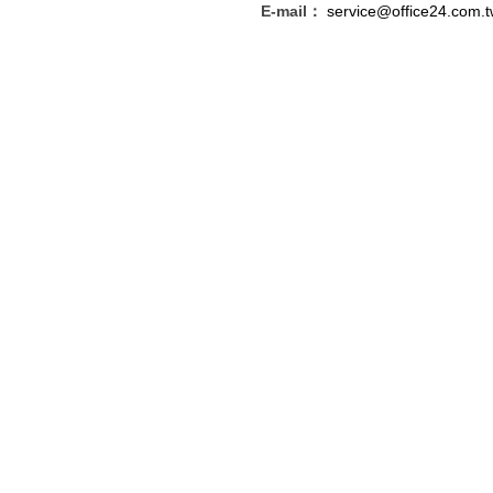
E-mail：
service@office24.com.