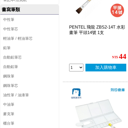
書寫筆類
中性筆
PENTEL 飛龍 ZBS2-14T 水彩
中性筆芯
畫筆 平頭14號 1支
輕油筆 / 輕油筆芯
鉛筆
44
自動鉛筆芯
NT$
自動鉛筆
加入購物車
鋼珠筆
鋼珠筆芯
油性筆 / 油漆筆
中油筆
麥克筆
櫃台筆