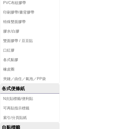
PVC布紋膠帶
印刷膠帶/書背膠帶
特殊雙面膠帶
膠水/白膠
雙面膠帶 / 豆豆貼
口紅膠
各式黏膠
橡皮圈
夾鏈／由任／氣泡／PP袋
各式便條紙
N次貼標籤/便利貼
可再貼指示標籤
索引/分頁貼紙
自黏標籤