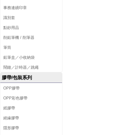
事務連續印章
識別套
點鈔用品
削鉛筆機 / 削筆器
筆筒
鉛筆盒／小收納袋
鬧鐘／計時器／跳繩
膠帶/包裝系列
OPP膠帶
OPP彩色膠帶
紙膠帶
絕緣膠帶
隱形膠帶