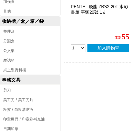
加強圈
PENTEL 飛龍 ZBS2-20T 水彩
其他
畫筆 平頭20號 1支
收納櫃／盒／箱／袋
整理盒
55
NT$
分類盒
加入購物車
公文架
雜誌箱
桌上型資料櫃
事務文具
剪刀
美工刀 / 美工刀片
板擦 / 白板清潔液
印章用品 / 印章刷補充油
日期印章