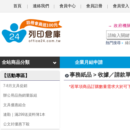
首頁
連絡我們
會員中心
會員註冊
會員登入
收
→ 政府機
據
／
熱門搜尋
綠
請
款
全站商品分類
企業月結申請
單
事務紙品 > 收據／請款
【活動專區】
7-8月文具促銷
*若單項商品訂購數量需求大於可
辦公用品熱銷量販組
文具優惠組合
連勤｜滿299送資料簿1本
公文封優惠下殺