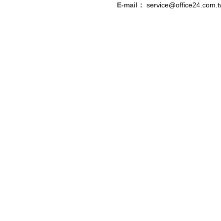
E-mail：
service@office24.com.