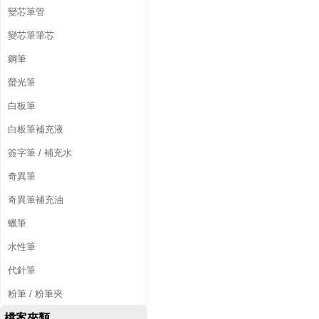
變芯筆管
變芯筆筆芯
鋼筆
螢光筆
白板筆
白板筆補充液
簽字筆 / 補充水
奇異筆
奇異筆補充油
蠟筆
水性筆
代針筆
粉筆 / 粉筆夾
檔案夾類