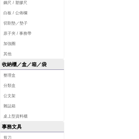
鋼尺 / 塑膠尺
白板 / 公佈欄
切割墊／墊子
原子夾 / 事務帶
加強圈
其他
收納櫃／盒／箱／袋
整理盒
分類盒
公文架
雜誌箱
桌上型資料櫃
事務文具
剪刀