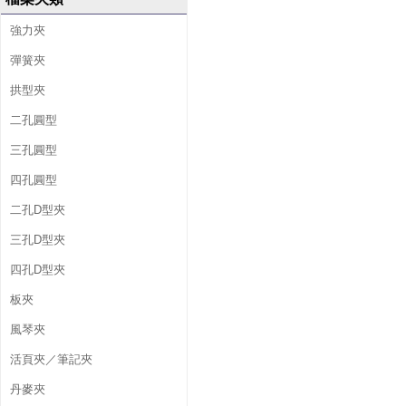
強力夾
彈簧夾
拱型夾
二孔圓型
三孔圓型
四孔圓型
二孔D型夾
三孔D型夾
四孔D型夾
板夾
風琴夾
活頁夾／筆記夾
丹麥夾