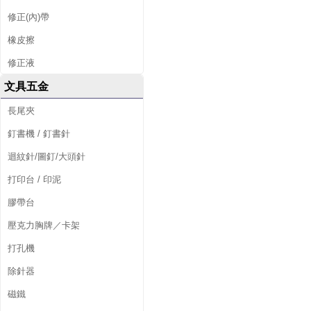
修正(內)帶
橡皮擦
修正液
文具五金
長尾夾
釘書機 / 釘書針
迴紋針/圖釘/大頭針
打印台 / 印泥
膠帶台
壓克力胸牌／卡架
打孔機
除針器
磁鐵