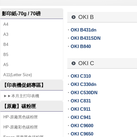
-
影印紙-70g / 70磅
專
OKI B
A4
售
OKI B431dn
A3
各
OKI B431SDN
B4
OKI B840
廠
B5
牌
OKI C
A5
碳
A11(Letter Size)
OKI C310
OKI C330dn
粉
【印表機促銷專區】
OKI C530DN
匣
►►本月主打印表機
OKI C831
【原廠】碳粉匣
、
OKI C911
OKI C941
HP-原廠黑色碳粉匣
墨
OKI C9600
HP-原廠彩色碳粉匣
水
OKI C9650