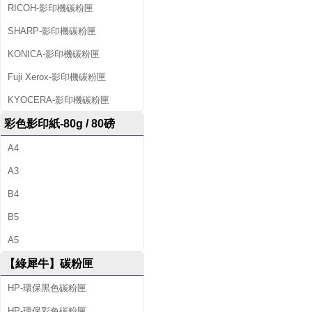
印
RICOH-影印機碳粉匣
SHARP-影印機碳粉匣
機
KONICA-影印機碳粉匣
出
Fuji Xerox-影印機碳粉匣
租
KYOCERA-影印機碳粉匣
及
彩色影印紙-80g / 80磅
回
A4
收
A3
空
B4
B5
匣
A5
等
【綠犀牛】碳粉匣
服
HP-環保黑色碳粉匣
務
HP-環保彩色碳粉匣