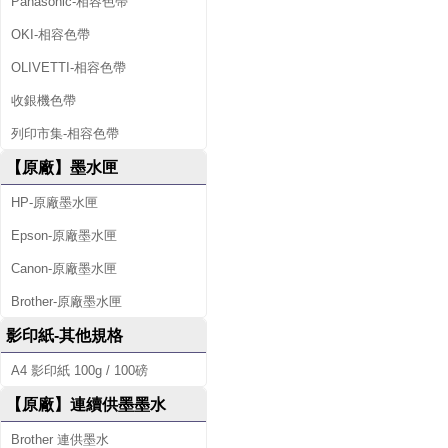
廠
Panasonic-相容色帶
碳
OKI-相容色帶
OLIVETTI-相容色帶
粉
收銀機色帶
匣
列印市集-相容色帶
、
【原廠】墨水匣
原
HP-原廠墨水匣
廠
Epson-原廠墨水匣
墨
Canon-原廠墨水匣
水
Brother-原廠墨水匣
影印紙-其他規格
匣
A4 影印紙 100g / 100磅
、
【原廠】連續供墨墨水
標
Brother 連供墨水