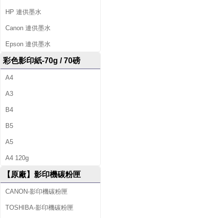
籤
HP 連供墨水
帶
Canon 連供墨水
、
Epson 連供墨水
辦
彩色影印紙-70g / 70磅
公
A4
文
A3
B4
具
B5
、
A5
並
A4 120g
提
【原廠】影印機碳粉匣
供
CANON-影印機碳粉匣
影
TOSHIBA-影印機碳粉匣