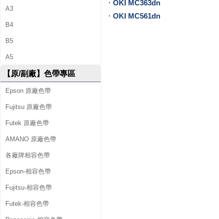
OKI MC363dn
A3
供
OKI MC561dn
B4
墨
B5
水
A5
、
【原/副廠】色帶專區
環
Epson 原廠色帶
保
Fujitsu 原廠色帶
Futek 原廠色帶
碳
AMANO 原廠色帶
粉
各廠牌相容色帶
匣
Epson-相容色帶
、
Fujitsu-相容色帶
原
Futek-相容色帶