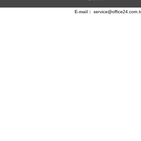
E-mail：
service@office24.com.