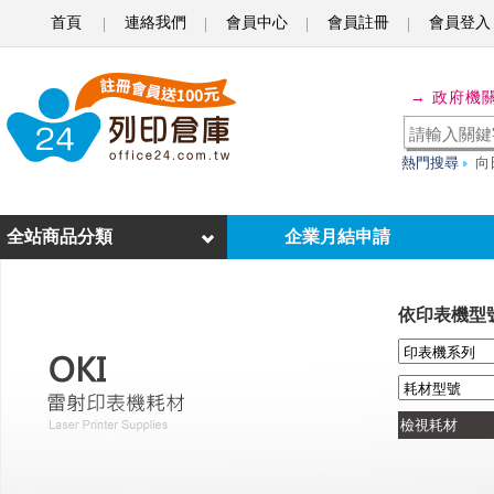
首頁
連絡我們
會員中心
會員註冊
會員登入
o
f
→ 政府機
f
i
熱門搜尋
向
c
e
全站商品分類
企業月結申請
2
4
依印表機型
列
印
倉
庫