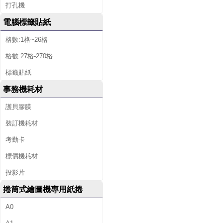
打孔機
電腦標籤貼紙
格數:1格~26格
格數:27格-270格
標籤貼紙
事務機耗材
護貝膠膜
裝訂機耗材
考勤卡
標價機耗材
投影片
捲筒式繪圖機專用紙捲
A0