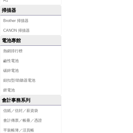
A1
掃描器
Brother 掃描器
CANON 掃描器
電池專館
熱銷排行榜
鹼性電池
碳鋅電池
鈕扣型/助聽器電池
鋰電池
會計事務系列
信紙／信封／薪資袋
會計傳票／帳冊／憑證
平裝帳簿／活頁帳