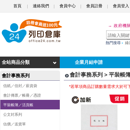
首頁
連絡我們
會員中心
會員註冊
會員登入
平
→ 政府機
裝
帳
熱門搜尋
綠
簿
／
全站商品分類
企業月結申請
活
會計事務系列 > 平裝帳
會計事務系列
頁
信紙／信封／薪資袋
*若單項商品訂購數量需求大於可
帳
會計傳票／帳冊／憑證
平裝帳簿／活頁帳
公文封系列
估價／送貨單