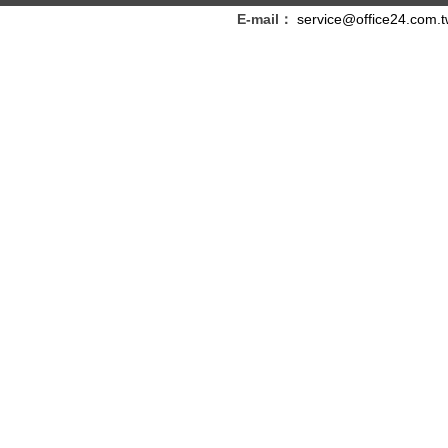
E-mail：
service@office24.com.