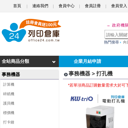
首頁
連絡我們
會員中心
會員註冊
會員登入
打
→ 政府機
孔
機
熱門搜尋
向
全站商品分類
企業月結申請
事務機器 > 打孔機
事務機器
計算機
*若單項商品訂購數量需求大於可
碎紙機
護貝機
標價機
打卡鐘