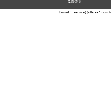
免責聲明
E-mail：
service@office24.com.