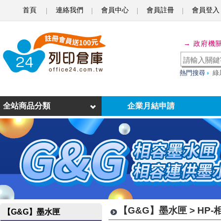
首頁
連絡我們
會員中心
會員註冊
會員登入
H
P
→ 政府機
-
熱門搜尋
綠
相
容
全站商品分類
企業月結申請
墨
水
匣
【G&G】墨水匣 > HP
【G&G】墨水匣