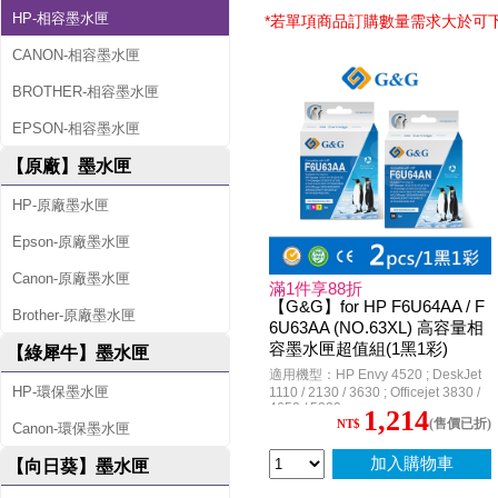
HP-相容墨水匣
*若單項商品訂購數量需求大於可
CANON-相容墨水匣
BROTHER-相容墨水匣
EPSON-相容墨水匣
【原廠】墨水匣
HP-原廠墨水匣
Epson-原廠墨水匣
Canon-原廠墨水匣
滿1件享88折
【G&G】for HP F6U64AA / F
Brother-原廠墨水匣
6U63AA (NO.63XL) 高容量相
容墨水匣超值組(1黑1彩)
【綠犀牛】墨水匣
適用機型：HP Envy 4520 ; DeskJet
HP-環保墨水匣
1110 / 2130 / 3630 ; Officejet 3830 /
4650 / 5220
1,214
(售價已折)
NT$
Canon-環保墨水匣
加入購物車
【向日葵】墨水匣