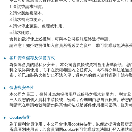
本公司所蒐集個人資料之當事人，依個人資料保護法得對本公司行
1.查詢或請求閱覽。
供
2.請求製給複製本。
墨
3.請求補充或更正。
4.請求停止蒐集、處理或利用。
水
5.請求刪除。
會員如欲行使上述權利，可與本公司客服連絡進行申請。
、
請注意！如拒絕提供加入會員所需必要之資料，將可能導致無法享
環
客戶資料儲存及保管方式
保
為保障會員的隱私及安全， 本公司會員帳號資料會用密碼保護。
料之取得與使用，而不在授權範圍內之任何人，均不得亦無法通過授權控管
碳
密，並已加裝防火牆防止不法入侵，避免您的個人資料遭到非法存
粉
保密與安全性
本公司之員工， 僅於其為您提供產品或服務之需求範圍內， 對於
匣
三人以您的個人資料申請帳號、密碼，否則則由您自行負擔。若您
時請您在申請帳號時請勿與其他網站或是郵件使用相同密碼，提升
、
Cookie技術
原
為了便利會員使用，本公司會使用cookie技術，以便於提供會員
辨識區別使用者，若會員關閉cookie有可能導致無法順利登入網