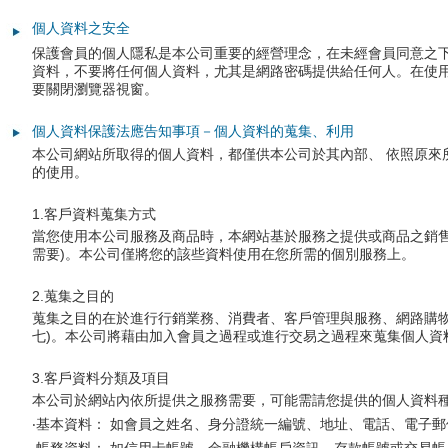
-
個人資料之安全
專
保護會員的個人隱私是本公司重要的經營理念，在未經會員同意之
資料，不要將任何個人資料，尤其是網路密碼提供給任何人。在使用完
售
要關閉瀏覽器視窗。
各
個人資料保護法應告知事項－個人資料的蒐集、利用
本公司網站所取得的個人資料，都僅供本公司於其內部、 依照原
廠
的使用。
牌
1.客戶資料蒐集方式
當您使用本公司服務及商品時，本網站基於服務之提供或商品之銷售
碳
需要)。本公司僅將您的該些資料使用在您所需的個別服務上。
粉
2.蒐集之目的
匣
蒐集之目的在於進行行銷業務、消費者、客戶管理與服務、網路購
七)。本公司將藉由加入會員之過程或進行交易之過程來蒐集個人資
、
3.客戶資料分類及項目
墨
本公司於網站內依所提供之服務需要，可能需請您提供的個人資料
‧基本資料： 如會員之姓名、身分證統一編號、地址、電話、電子
水