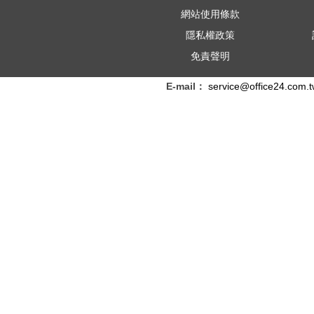
印
網站使用條款
機
隱私權政策
免責聲明
出
E-mail：
service@office24.com.
租
及
回
收
空
匣
等
服
務