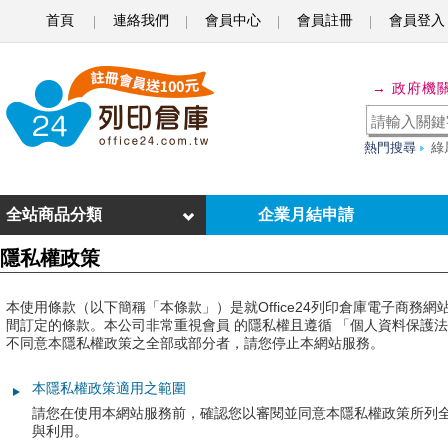
首頁
連絡我們
會員中心
會員註冊
會員登入
o
f
→ 政府機
f
i
熱門搜尋
綠
c
e
全站商品分類
企業月結申請
2
隱私權政策
4
本使用條款（以下簡稱「本條款」）是就Office24列印倉庫電子商
列
間訂定的條款。本公司非常重視會員 的隱私權且遵循 「個人資料保護
不同意本隱私權政策之全部或部分者，請您停止本網站服務。
印
倉
本隱私權政策適用之範圍
請您在使用本網站服務前，確認您以審閱並同意本隱私權政策所列
庫
與利用。