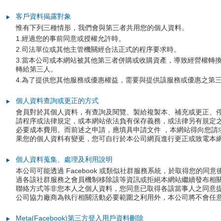
廠
碳
客戶資料揭露對象
惟有下列三種情形，我們會與第三者共用您的個人資料。
粉
1.經過您的事前同意或授權允許時。
2.司法單位或其他主管機關經合法正式的程序要求時。
匣
3.當本公司或本網站被其他第三者併購或收購資產，導致經營權轉
轉給第三人。
、
4.為了提供您其他服務或優惠權益，需要與提供該服務或優惠之第
原
個人資料查詢或更正的方式
廠
會員對於其個人資料，有查詢及閱覽、製給複製本、補充或更正、
請程序或法律規定，或本網站依法負有保存義務，或法律另有規定
墨
必要成本費用。而前述之申請，應填具申請文件 ，本網站得向您請
果您的個人資料有變更，您可自行於本公司網頁進行更正或致電本
水
個人資料蒐集、處理及利用說明
匣
本公司可能透過 Facebook 或類似社群服務系統，於取得您
過各該社群服務之會員機制移除該等資訊或拒絕本網站繼續發布相
、
聯絡方式等非您本人之個人資料，您同意已取得各該當事人之同意
公司協力廠商為執行相關活動必要範圍之利用外，本公司將不會任
標
Meta(Facebook)第三方登入用戶資料刪除