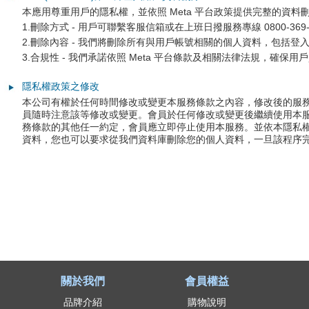
籤
本應用尊重用戶的隱私權，並依照 Meta 平台政策提供完整的資
1.刪除方式 - 用戶可聯繫客服信箱或在上班日撥服務專線 0800-369
帶
2.刪除內容 - 我們將刪除所有與用戶帳號相關的個人資料，包括
、
3.合規性 - 我們承諾依照 Meta 平台條款及相關法律法規，確保
辦
隱私權政策之修改
本公司有權於任何時間修改或變更本服務條款之內容，修改後的服
公
員隨時注意該等修改或變更。會員於任何修改或變更後繼續使用本
務條款的其他任一約定，會員應立即停止使用本服務。並依本隱私權政策規定可透
文
資料，您也可以要求從我們資料庫刪除您的個人資料，一旦該程序
具
、
並
提
供
關於我們
會員權益
影
品牌介紹
購物說明