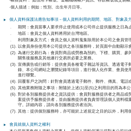
‧帳務資料： 如信用卡帳號、金融機構帳戶資訊、存款帳號或交易
匣
‧個人描述：例如：性別、出生年月日等。
、
個人資料保護法應告知事項－個人資料利用的期間、地區、對象及
.
期間：會員當事人要求停止使用或本公司停止提供服務之日為
影
.
地區：會員之個人資料將用於台灣地區。
印
.
利用對象及方式：會員之個人資料蒐集除用於本公司之會員管
(1).
以會員身份使用本公司提供之各項服務時，於頁面中自動顯示
紙
(2).
為遂行交易行為：會員對商品或勞務為預約、下標、購買、參
關售後服務及其他遂行交易所必要之業務。
、
(3).
宣傳廣告或行銷等：提供會員各種電子雜誌等資訊、透過電子
錄、本公司網站之瀏覽紀錄等項目，進行個人化作業、會員使
補
進行聯繫。
(4).
回覆客戶之詢問：針對會員透過電子郵件、郵件、傳真、電話
充
(5).
其他業務附隨之事項：附隨於上述(1)至(5)之利用目的而為本
墨
(6).
對於各別服務提供者之資訊提供：會員對服務提供者之商品或
案提供予服務提供者，並由服務提供者負責管理該個人資料檔
守。詳細內容，請向各別服務提供者洽詢。
水
(7).
其他：提供個別服務時，亦可能於上述規定之目的以外，利用
、
會員就個人資料之權利
連