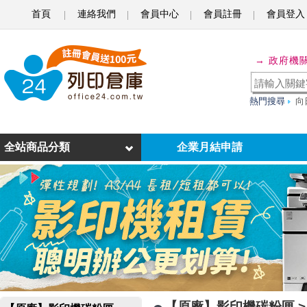
首頁
連絡我們
會員中心
會員註冊
會員登入
S
H
→ 政府機
A
R
熱門搜尋
向
P
-
全站商品分類
企業月結申請
影
印
機
碳
粉
匣
【原廠】影印機碳粉匣 > 