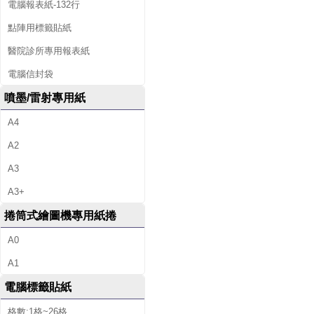
電腦報表紙-132行
點陣用標籤貼紙
醫院診所專用報表紙
電腦信封袋
噴墨/雷射專用紙
A4
A2
A3
A3+
捲筒式繪圖機專用紙捲
A0
A1
電腦標籤貼紙
格數:1格~26格