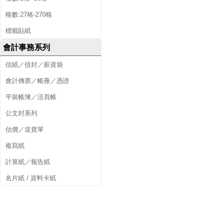
格數:27格-270格
標籤貼紙
會計事務系列
信紙／信封／薪資袋
會計傳票／帳冊／憑證
平裝帳簿／活頁帳
公文封系列
估價／送貨單
複寫紙
計算紙／報告紙
名片紙 / 資料卡紙