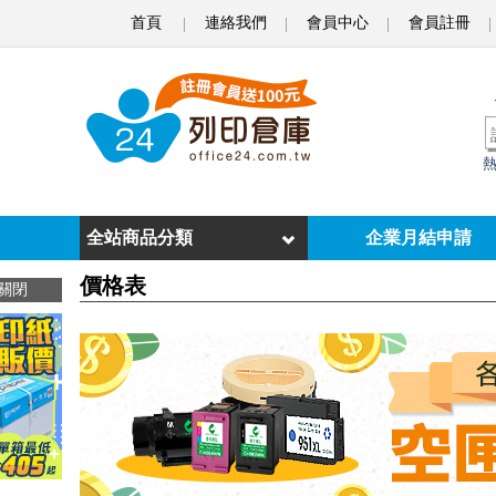
首頁
連絡我們
會員中心
會員註冊
o
f
f
i
c
e
全站商品分類
企業月結申請
2
價格表
關閉
4
列
印
倉
庫