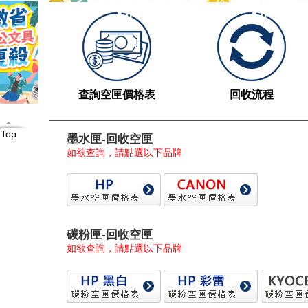
-
專
售
各
查詢空匣價格表
回收流程
廠
Top
牌
墨水匣-回收空匣
如欲查詢，請點選以下品牌
碳
粉
匣
碳粉匣-回收空匣
、
如欲查詢，請點選以下品牌
墨
水