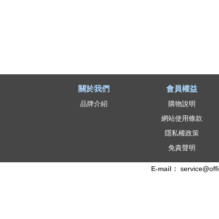
匣
、
影
印
紙
關於我們
會員權益
、
品牌介紹
購物說明
網站使用條款
補
隱私權政策
充
免責聲明
墨
E-mail：
service@off
水
、
連