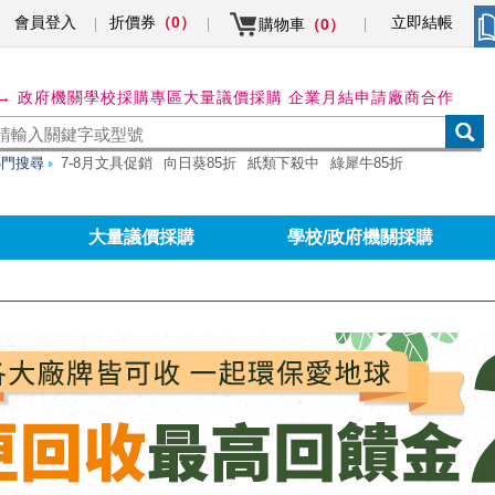
會員登入
折價券
立即結帳
（0）
購物車
（0）
→ 政府機關學校採購專區
大量議價採購 企業月結申請
廠商合作
熱門搜尋
7-8月文具促銷
向日葵85折
紙類下殺中
綠犀牛85折
大量議價採購
學校/政府機關採購