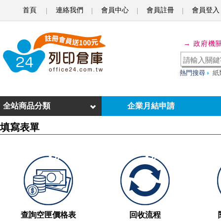
首頁
連絡我們
會員中心
會員註冊
會員登入
o
f
→ 政府機
f
i
熱門搜尋
紙
c
e
全站商品分類
企業月結申請
2
填寫表單
4
列
印
倉
庫
查詢空匣價格表
回收流程