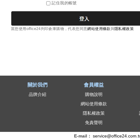
記住我的帳號
匣
、
影
當您使用office24列印倉庫購物，代表您同意
網站使用條款
與
隱私權政策
印
紙
、
補
關於我們
會員權益
充
品牌介紹
購物說明
墨
網站使用條款
水
隱私權政策
免責聲明
、
連
E-mail：
service@office24.com.