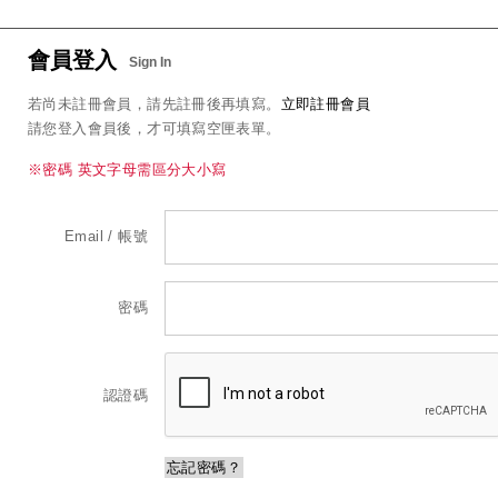
-
專
會員登入
Sign In
售
若尚未註冊會員，請先註冊後再填寫。
立即註冊會員
請您登入會員後，才可填寫空匣表單。
各
※密碼 英文字母需區分大小寫
廠
牌
Email / 帳號
碳
粉
密碼
匣
、
認證碼
墨
忘記密碼？
水