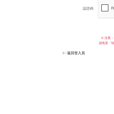
-
認證碼
專
售
各
※ 注意：
廠
請先至「垃
牌
返回登入頁
碳
粉
匣
、
墨
水