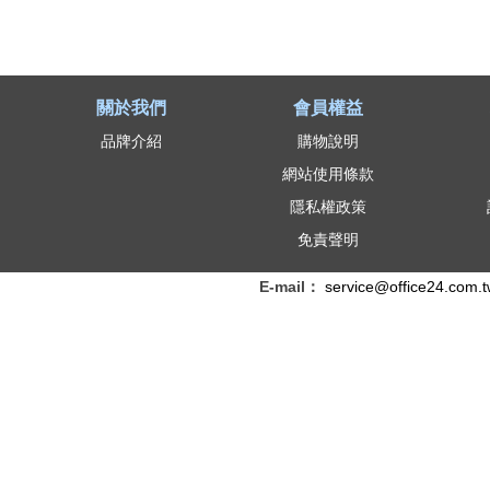
匣
、
影
關於我們
會員權益
品牌介紹
購物說明
印
網站使用條款
紙
隱私權政策
、
免責聲明
補
E-mail：
service@office24.com.
充
墨
水
、
連