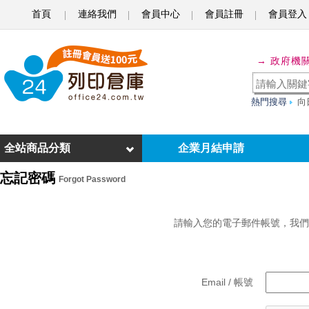
首頁
連絡我們
會員中心
會員註冊
會員登入
o
f
→ 政府機
f
i
熱門搜尋
向
c
e
全站商品分類
企業月結申請
2
忘記密碼
Forgot Password
4
列
請輸入您的電子郵件帳號，我們
印
倉
Email / 帳號
庫