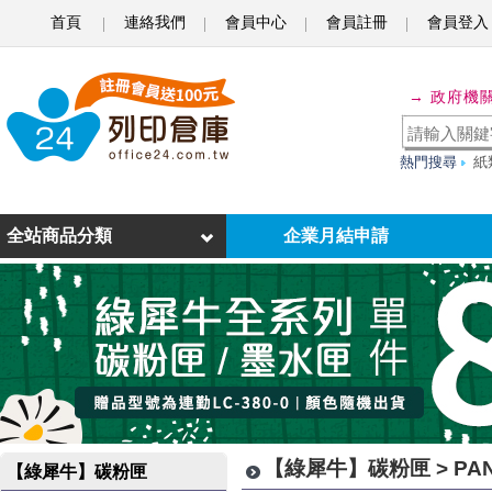
首頁
連絡我們
會員中心
會員註冊
會員登入
P
A
→ 政府機
N
T
熱門搜尋
紙
U
M
全站商品分類
企業月結申請
-
環
保
碳
粉
【綠犀牛】碳粉匣 > PA
【綠犀牛】碳粉匣
匣