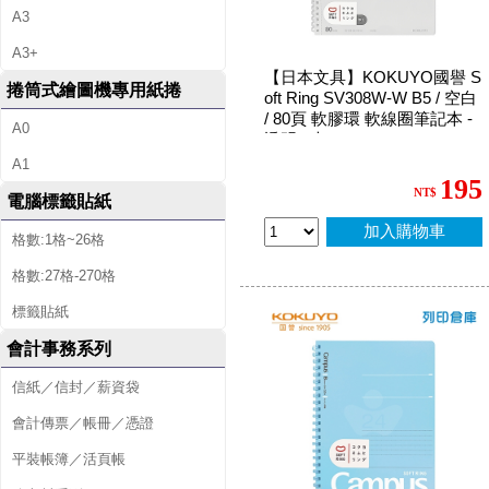
A3
A3+
【日本文具】KOKUYO國譽 S
捲筒式繪圖機專用紙捲
oft Ring SV308W-W B5 / 空白
/ 80頁 軟膠環 軟線圈筆記本 -
A0
透明 1本
A1
195
NT$
電腦標籤貼紙
加入購物車
格數:1格~26格
格數:27格-270格
標籤貼紙
會計事務系列
信紙／信封／薪資袋
會計傳票／帳冊／憑證
平裝帳簿／活頁帳