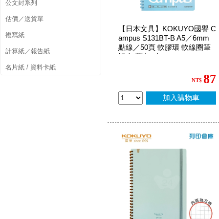
公文封系列
估價／送貨單
【日本文具】KOKUYO國譽 C
複寫紙
ampus S131BT-B A5／6mm
點線／50頁 軟膠環 軟線圈筆
計算紙／報告紙
記本-藍色1本
名片紙 / 資料卡紙
87
NT$
加入購物車