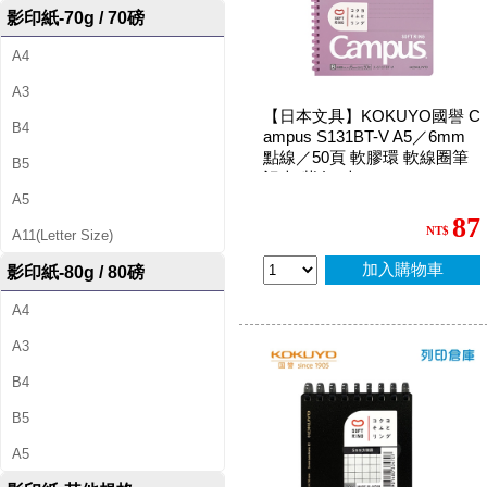
影印紙-70g / 70磅
A4
A3
【日本文具】KOKUYO國譽 C
B4
ampus S131BT-V A5／6mm
點線／50頁 軟膠環 軟線圈筆
B5
記本-紫色1本
A5
87
NT$
A11(Letter Size)
加入購物車
影印紙-80g / 80磅
A4
A3
B4
B5
A5