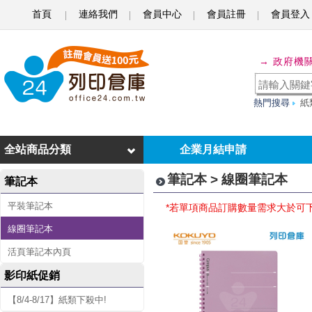
首頁
連絡我們
會員中心
會員註冊
會員登入
線
→ 政府機
圈
筆
熱門搜尋
紙
記
本
全站商品分類
企業月結申請
筆記本 > 線圈筆記本
筆記本
平裝筆記本
*若單項商品訂購數量需求大於可
線圈筆記本
活頁筆記本內頁
影印紙促銷
【8/4-8/17】紙類下殺中!