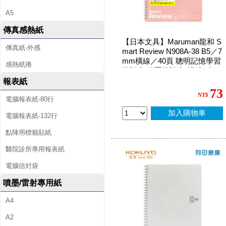
A5
傳真感熱紙
【日本文具】Maruman龍和 S
傳真紙-外感
mart Review N908A-38 B5／7
mm橫線／40頁 聰明記憶學習
感熱紙捲
筆記本 線圈筆記本-淺粉1本
報表紙
73
NT$
電腦報表紙-80行
加入購物車
電腦報表紙-132行
點陣用標籤貼紙
醫院診所專用報表紙
電腦信封袋
噴墨/雷射專用紙
A4
A2