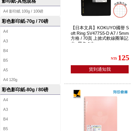
影印紙-其他規格
A4 影印紙 100g / 100磅
彩色影印紙-70g / 70磅
【日本文具】KOKUYO國譽 S
A4
oft Ring SV477S5-D A7 / 5mm
方格 / 70頁 上掀式軟線圈筆記
A3
本 -黑色 1本
B4
125
NT$
B5
貨到通知我
A5
A4 120g
彩色影印紙-80g / 80磅
A4
A3
B4
B5