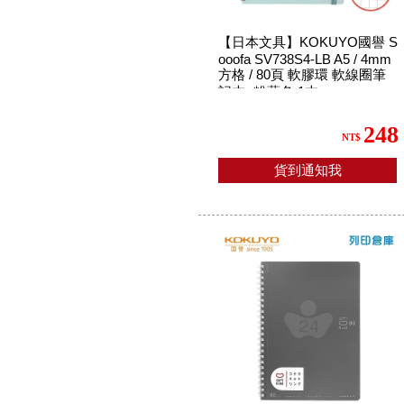
【日本文具】KOKUYO國譽 S
ooofa SV738S4-LB A5 / 4mm
方格 / 80頁 軟膠環 軟線圈筆
記本 -粉藍色 1本
248
NT$
貨到通知我