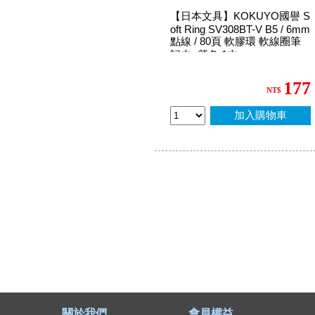
【日本文具】KOKUYO國譽 S
oft Ring SV308BT-V B5 / 6mm
點線 / 80頁 軟膠環 軟線圈筆
記本 -紫色 1本
177
NT$
加入購物車
關於我們
會員權益