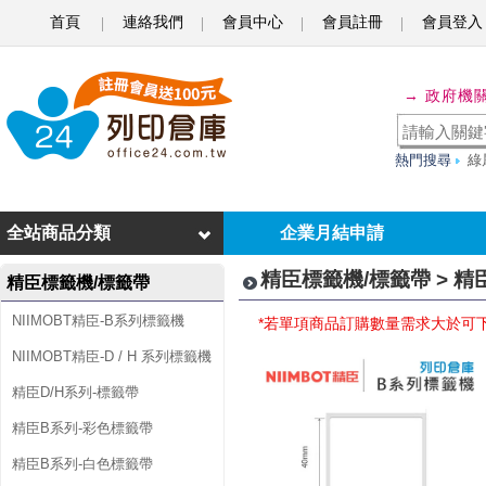
首頁
連絡我們
會員中心
會員註冊
會員登入
精
→ 政府機
臣
B
熱門搜尋
綠
系
列
全站商品分類
企業月結申請
-
精臣標籤機/標籤帶 > 精
精臣標籤機/標籤帶
姓
NIIMOBT精臣-B系列標籤機
*若單項商品訂購數量需求大於可
名
NIIMOBT精臣-D / H 系列標籤機
貼
精臣D/H系列-標籤帶
精臣B系列-彩色標籤帶
精臣B系列-白色標籤帶