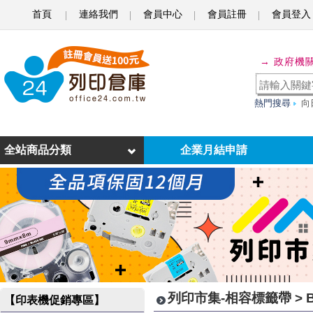
首頁
連絡我們
會員中心
會員註冊
會員登入
B
r
→ 政府機
o
t
熱門搜尋
向
h
e
全站商品分類
企業月結申請
r
-
D
K
紙
質
列印市集-相容標籤帶 > B
【印表機促銷專區】