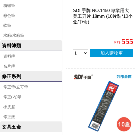
粉蠟筆
SDI 手牌 NO.1450 專業用大
彩色筆
美工刀片 18mm (10片裝*10小
盒/中盒)
軟筆
水彩/水彩筆
555
NT$
資料簿類
加入購物車
資料簿
名片簿
修正系列
修正帶/立可帶
修正(內)帶
橡皮擦
修正液
文具五金