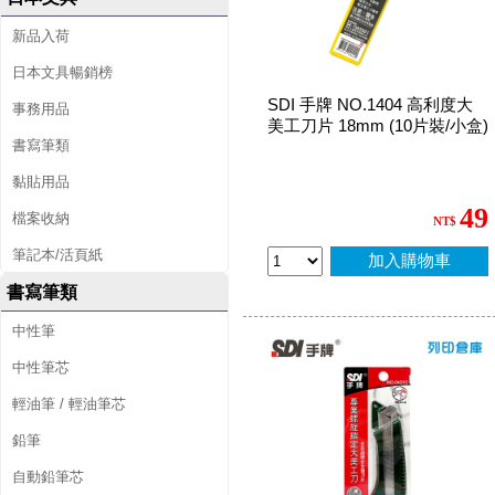
新品入荷
日本文具暢銷榜
SDI 手牌 NO.1404 高利度大
事務用品
美工刀片 18mm (10片裝/小盒)
書寫筆類
黏貼用品
49
檔案收納
NT$
筆記本/活頁紙
加入購物車
書寫筆類
中性筆
中性筆芯
輕油筆 / 輕油筆芯
鉛筆
自動鉛筆芯