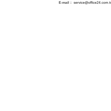
E-mail：
service@office24.com.