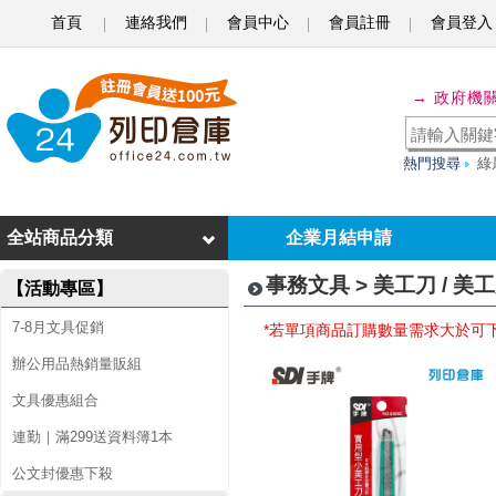
首頁
連絡我們
會員中心
會員註冊
會員登入
美
→ 政府機
工
刀
熱門搜尋
綠
/
美
全站商品分類
企業月結申請
工
事務文具 > 美工刀 / 美
【活動專區】
刀
7-8月文具促銷
*若單項商品訂購數量需求大於可
片
辦公用品熱銷量販組
文具優惠組合
連勤｜滿299送資料簿1本
公文封優惠下殺