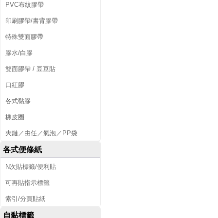
PVC布紋膠帶
印刷膠帶/書背膠帶
特殊雙面膠帶
膠水/白膠
雙面膠帶 / 豆豆貼
口紅膠
各式黏膠
橡皮圈
夾鏈／由任／氣泡／PP袋
各式便條紙
N次貼標籤/便利貼
可再貼指示標籤
索引/分頁貼紙
自黏標籤