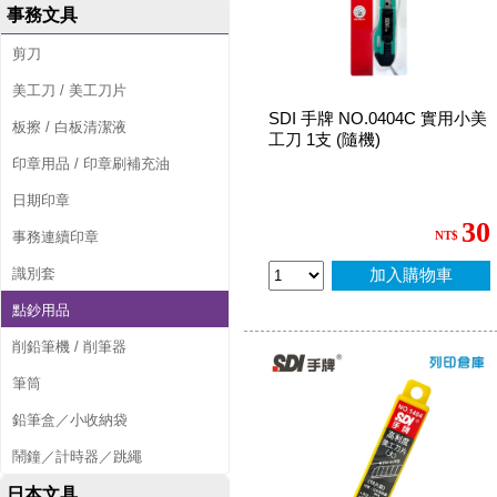
事務文具
剪刀
美工刀 / 美工刀片
SDI 手牌 NO.0404C 實用小美
板擦 / 白板清潔液
工刀 1支 (隨機)
印章用品 / 印章刷補充油
日期印章
30
事務連續印章
NT$
識別套
加入購物車
點鈔用品
削鉛筆機 / 削筆器
筆筒
鉛筆盒／小收納袋
鬧鐘／計時器／跳繩
日本文具