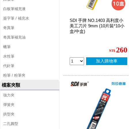
白板筆補充液
簽字筆 / 補充水
SDI 手牌 NO.1403 高利度小
美工刀片 9mm (10片裝*10小
奇異筆
盒/中盒)
奇異筆補充油
蠟筆
260
NT$
水性筆
加入購物車
代針筆
粉筆 / 粉筆夾
檔案夾類
強力夾
彈簧夾
拱型夾
二孔圓型