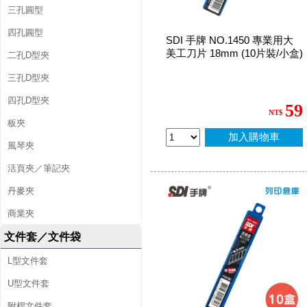
三孔圓型
四孔圓型
SDI 手牌 NO.1450 專業用大
美工刀片 18mm (10片裝/小盒)
二孔D型夾
三孔D型夾
四孔D型夾
59
NT$
板夾
加入購物車
風琴夾
活頁夾／筆記夾
丹麥夾
商業夾
文件套／文件袋
L型文件套
U型文件套
附桿文件套