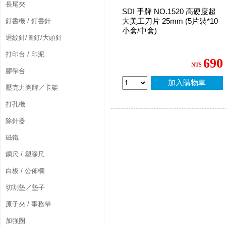
長尾夾
SDI 手牌 NO.1520 高硬度超
大美工刀片 25mm (5片裝*10
釘書機 / 釘書針
小盒/中盒)
迴紋針/圖釘/大頭針
打印台 / 印泥
690
NT$
膠帶台
加入購物車
壓克力胸牌／卡架
打孔機
除針器
磁鐵
鋼尺 / 塑膠尺
白板 / 公佈欄
切割墊／墊子
原子夾 / 事務帶
加強圈