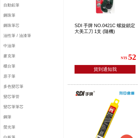
自動鉛筆
鋼珠筆
SDI 手牌 NO.0421C 螺旋鎖定
鋼珠筆芯
大美工刀 1支 (隨機)
油性筆 / 油漆筆
中油筆
52
麥克筆
NT$
櫃台筆
貨到通知我
原子筆
多色變芯筆
變芯筆管
變芯筆筆芯
鋼筆
螢光筆
白板筆