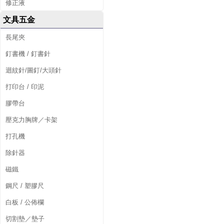
修正液
文具五金
長尾夾
釘書機 / 釘書針
迴紋針/圖釘/大頭針
打印台 / 印泥
膠帶台
壓克力胸牌／卡架
打孔機
除針器
磁鐵
鋼尺 / 塑膠尺
白板 / 公佈欄
切割墊／墊子