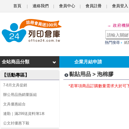
首頁
連絡我們
會員中心
會員註冊
會員登入
泡
→ 政府機
棉
膠
熱門搜尋
紙
全站商品分類
企業月結申請
黏貼用品 > 泡棉膠
【活動專區】
7-8月文具促銷
*若單項商品訂購數量需求大於可
辦公用品熱銷量販組
文具優惠組合
連勤｜滿299送資料簿1本
公文封優惠下殺