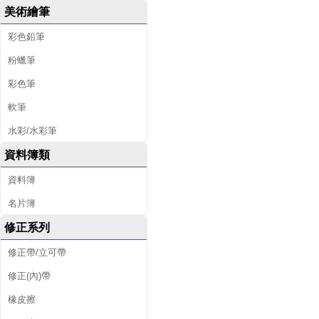
美術繪筆
彩色鉛筆
粉蠟筆
彩色筆
軟筆
水彩/水彩筆
資料簿類
資料簿
名片簿
修正系列
修正帶/立可帶
修正(內)帶
橡皮擦