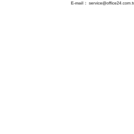
E-mail：
service@office24.com.