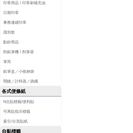
印章用品 / 印章刷補充油
日期印章
事務連續印章
識別套
點鈔用品
削鉛筆機 / 削筆器
筆筒
鉛筆盒／小收納袋
鬧鐘／計時器／跳繩
各式便條紙
N次貼標籤/便利貼
可再貼指示標籤
索引/分頁貼紙
自黏標籤