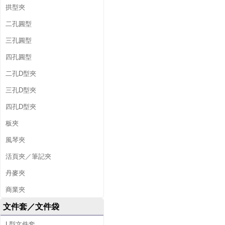
拱型夾
二孔圓型
三孔圓型
四孔圓型
二孔D型夾
三孔D型夾
四孔D型夾
板夾
風琴夾
活頁夾／筆記夾
丹麥夾
商業夾
文件套／文件袋
L型文件套