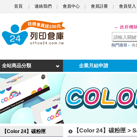
首頁
連絡我們
會員中心
會員註冊
會員登入
S
a
→ 政府機
m
s
熱門搜尋
向
u
n
全站商品分類
企業月結申請
g
-
相
容
碳
【Color 24】碳粉匣 >
粉
【Color 24】碳粉匣