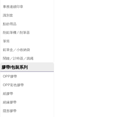
事務連續印章
識別套
點鈔用品
削鉛筆機 / 削筆器
筆筒
鉛筆盒／小收納袋
鬧鐘／計時器／跳繩
膠帶/包裝系列
OPP膠帶
OPP彩色膠帶
紙膠帶
絕緣膠帶
隱形膠帶