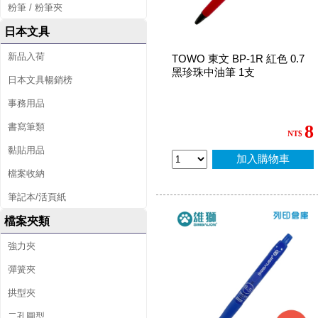
粉筆 / 粉筆夾
日本文具
新品入荷
TOWO 東文 BP-1R 紅色 0.7
黑珍珠中油筆 1支
日本文具暢銷榜
事務用品
書寫筆類
8
NT$
黏貼用品
加入購物車
檔案收納
筆記本/活頁紙
檔案夾類
強力夾
彈簧夾
拱型夾
二孔圓型