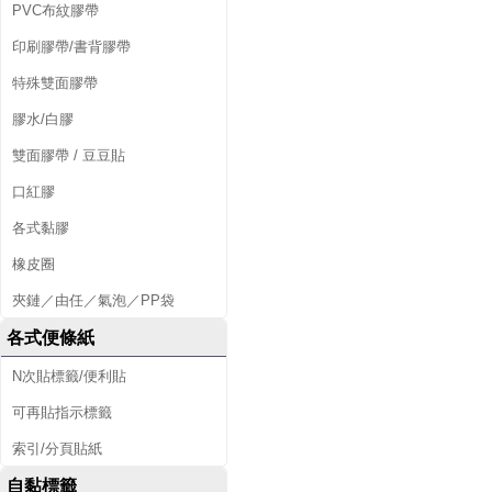
PVC布紋膠帶
印刷膠帶/書背膠帶
特殊雙面膠帶
膠水/白膠
雙面膠帶 / 豆豆貼
口紅膠
各式黏膠
橡皮圈
夾鏈／由任／氣泡／PP袋
各式便條紙
N次貼標籤/便利貼
可再貼指示標籤
索引/分頁貼紙
自黏標籤