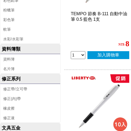
彩色鉛筆
粉蠟筆
TEMPO 節奏 B-111 自動中油
筆 0.5 藍色 1支
彩色筆
軟筆
水彩/水彩筆
8
NT$
資料簿類
加入購物車
資料簿
名片簿
修正系列
修正帶/立可帶
修正(內)帶
橡皮擦
修正液
文具五金