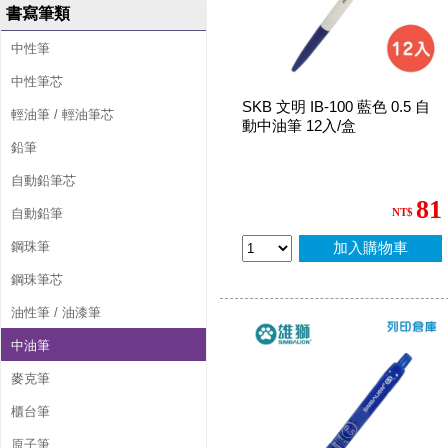
書寫筆類
中性筆
中性筆芯
SKB 文明 IB-100 藍色 0.5 自
輕油筆 / 輕油筆芯
動中油筆 12入/盒
鉛筆
自動鉛筆芯
81
自動鉛筆
NT$
鋼珠筆
加入購物車
鋼珠筆芯
油性筆 / 油漆筆
中油筆
麥克筆
櫃台筆
原子筆