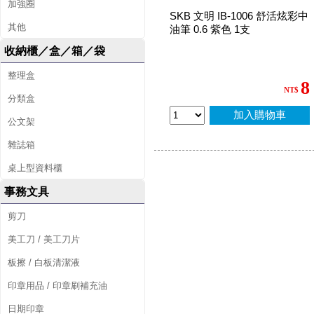
加強圈
SKB 文明 IB-1006 舒活炫彩中
其他
油筆 0.6 紫色 1支
收納櫃／盒／箱／袋
整理盒
8
NT$
分類盒
加入購物車
公文架
雜誌箱
桌上型資料櫃
事務文具
剪刀
美工刀 / 美工刀片
板擦 / 白板清潔液
印章用品 / 印章刷補充油
日期印章