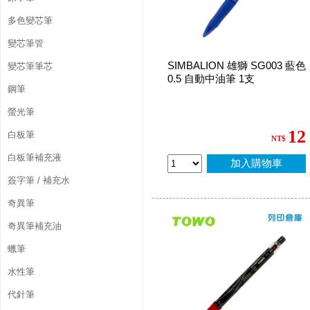
多色變芯筆
變芯筆管
SIMBALION 雄獅 SG003 藍色
變芯筆筆芯
0.5 自動中油筆 1支
鋼筆
螢光筆
12
白板筆
NT$
白板筆補充液
加入購物車
簽字筆 / 補充水
奇異筆
奇異筆補充油
蠟筆
水性筆
代針筆