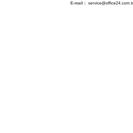
E-mail：
service@office24.com.