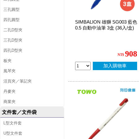
三孔圓型
四孔圓型
SIMBALION 雄獅 SG003 藍色
0.5 自動中油筆 3盒 (36入/盒)
二孔D型夾
三孔D型夾
四孔D型夾
908
NT$
板夾
加入購物車
風琴夾
活頁夾／筆記夾
丹麥夾
商業夾
文件套／文件袋
L型文件套
U型文件套