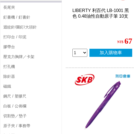
長尾夾
LIBERTY 利百代 LB-1001 黑
色 0.48油性自動原子筆 10支
釘書機 / 釘書針
迴紋針/圖釘/大頭針
打印台 / 印泥
67
NT$
膠帶台
加入購物車
壓克力胸牌／卡架
打孔機
除針器
磁鐵
鋼尺 / 塑膠尺
白板 / 公佈欄
切割墊／墊子
原子夾 / 事務帶