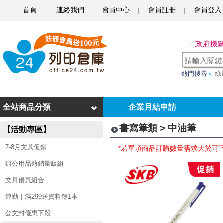
首頁
連絡我們
會員中心
會員註冊
會員登入
中
→ 政府機
油
筆
熱門搜尋
綠
全站商品分類
企業月結申請
書寫筆類 > 中油筆
【活動專區】
7-8月文具促銷
*若單項商品訂購數量需求大於可
辦公用品熱銷量販組
文具優惠組合
連勤｜滿299送資料簿1本
公文封優惠下殺