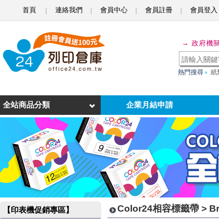
首頁
連絡我們
會員中心
會員註冊
會員登入
B
r
→ 政府機
o
t
熱門搜尋
紙
h
e
全站商品分類
企業月結申請
r
-
2
4
m
m
Color24相容標籤帶 > B
【印表機促銷專區】
相