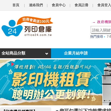
首頁
連絡我們
會員中心
會員註冊
會員登
H
P
→ 政府機
黑
熱門搜尋
7
白
雷
全站商品分類
企業月結申請
射
印
表
機
您可勾選以下功能需求