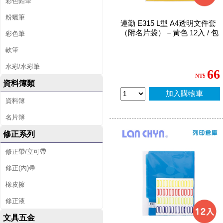
彩色鉛筆
粉蠟筆
連勤 E315 L型 A4透明文件套
（附名片袋）－黃色 12入 / 包
彩色筆
軟筆
水彩/水彩筆
66
NT$
資料簿類
加入購物車
資料簿
名片簿
修正系列
修正帶/立可帶
修正(內)帶
橡皮擦
修正液
文具五金