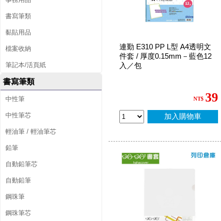
書寫筆類
黏貼用品
連勤 E310 PP L型 A4透明文
檔案收納
件套 / 厚度0.15mm－藍色12
筆記本/活頁紙
入／包
書寫筆類
39
中性筆
NT$
中性筆芯
加入購物車
輕油筆 / 輕油筆芯
鉛筆
自動鉛筆芯
自動鉛筆
鋼珠筆
鋼珠筆芯