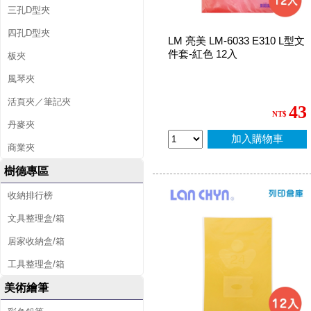
三孔D型夾
四孔D型夾
LM 亮美 LM-6033 E310 L型文
件套-紅色 12入
板夾
風琴夾
活頁夾／筆記夾
43
NT$
丹麥夾
加入購物車
商業夾
樹德專區
收納排行榜
文具整理盒/箱
居家收納盒/箱
工具整理盒/箱
美術繪筆