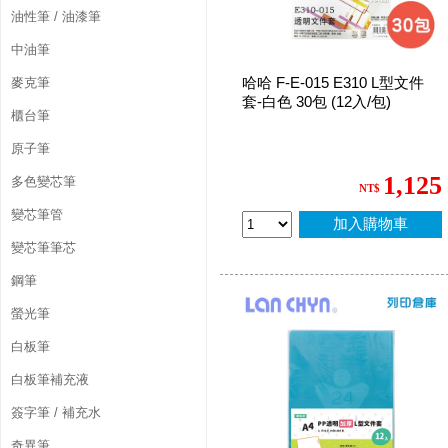
油性筆 / 油漆筆
中油筆
哈哈 F-E-015 E310 L型文件
麥克筆
套-白色 30包 (12入/包)
櫃台筆
原子筆
1,125
多色變芯筆
NT$
變芯筆管
加入購物車
變芯筆筆芯
鋼筆
螢光筆
白板筆
白板筆補充液
簽字筆 / 補充水
奇異筆