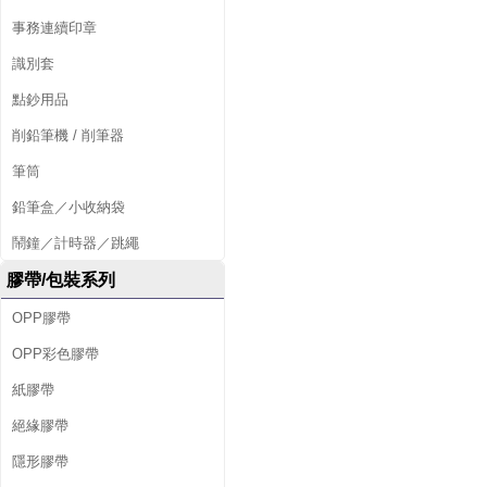
事務連續印章
識別套
點鈔用品
削鉛筆機 / 削筆器
筆筒
鉛筆盒／小收納袋
鬧鐘／計時器／跳繩
膠帶/包裝系列
OPP膠帶
OPP彩色膠帶
紙膠帶
絕緣膠帶
隱形膠帶