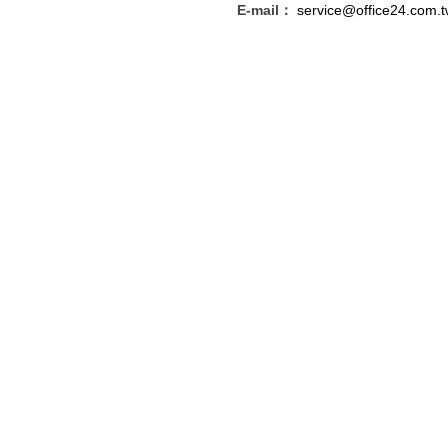
E-mail：
service@office24.com.