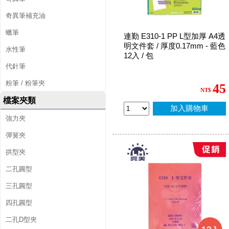
奇異筆補充油
蠟筆
連勤 E310-1 PP L型加厚 A4透
明文件套 / 厚度0.17mm - 藍色
水性筆
12入 / 包
代針筆
粉筆 / 粉筆夾
45
NT$
檔案夾類
加入購物車
強力夾
彈簧夾
拱型夾
二孔圓型
三孔圓型
四孔圓型
二孔D型夾