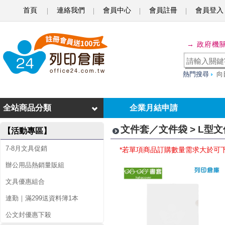
首頁
連絡我們
會員中心
會員註冊
會員登入
L
型
→ 政府機
文
熱門搜尋
向
件
套
全站商品分類
企業月結申請
文件套／文件袋 > L型
【活動專區】
7-8月文具促銷
*若單項商品訂購數量需求大於可
辦公用品熱銷量販組
文具優惠組合
連勤｜滿299送資料簿1本
公文封優惠下殺