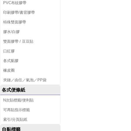
PVC布紋膠帶
印刷膠帶/書背膠帶
特殊雙面膠帶
膠水/白膠
雙面膠帶 / 豆豆貼
口紅膠
各式黏膠
橡皮圈
夾鏈／由任／氣泡／PP袋
各式便條紙
N次貼標籤/便利貼
可再貼指示標籤
索引/分頁貼紙
自黏標籤