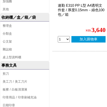
加強圈
連勤 E310 PP L型 A4透明文
其他
件套 / 厚度0.15mm－綠色100
包／箱
收納櫃／盒／箱／袋
整理盒
3,640
NT$
分類盒
加入購物車
公文架
雜誌箱
桌上型資料櫃
事務文具
剪刀
美工刀 / 美工刀片
板擦 / 白板清潔液
印章用品 / 印章刷補充油
日期印章