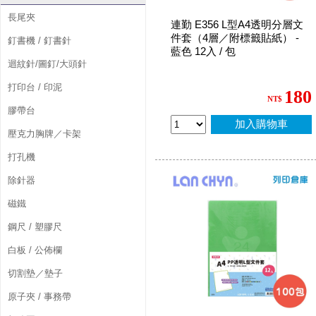
長尾夾
連勤 E356 L型A4透明分層文
件套（4層／附標籤貼紙） -
釘書機 / 釘書針
藍色 12入 / 包
迴紋針/圖釘/大頭針
打印台 / 印泥
180
NT$
膠帶台
加入購物車
壓克力胸牌／卡架
打孔機
除針器
磁鐵
鋼尺 / 塑膠尺
白板 / 公佈欄
切割墊／墊子
原子夾 / 事務帶