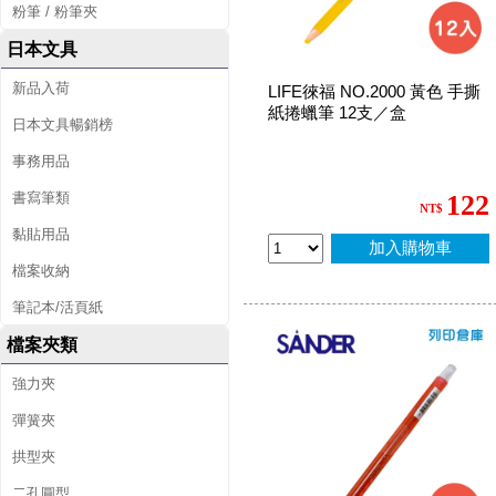
粉筆 / 粉筆夾
日本文具
新品入荷
LIFE徠福 NO.2000 黃色 手撕
紙捲蠟筆 12支／盒
日本文具暢銷榜
事務用品
書寫筆類
122
NT$
黏貼用品
加入購物車
檔案收納
筆記本/活頁紙
檔案夾類
強力夾
彈簧夾
拱型夾
二孔圓型