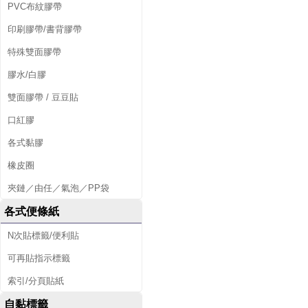
PVC布紋膠帶
印刷膠帶/書背膠帶
特殊雙面膠帶
膠水/白膠
雙面膠帶 / 豆豆貼
口紅膠
各式黏膠
橡皮圈
夾鏈／由任／氣泡／PP袋
各式便條紙
N次貼標籤/便利貼
可再貼指示標籤
索引/分頁貼紙
自黏標籤