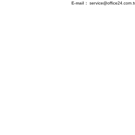
E-mail：
service@office24.com.