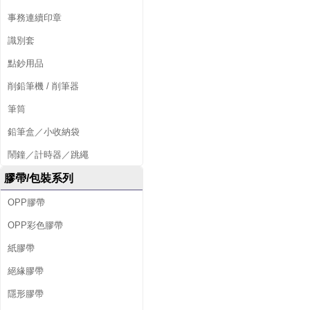
事務連續印章
識別套
點鈔用品
削鉛筆機 / 削筆器
筆筒
鉛筆盒／小收納袋
鬧鐘／計時器／跳繩
膠帶/包裝系列
OPP膠帶
OPP彩色膠帶
紙膠帶
絕緣膠帶
隱形膠帶