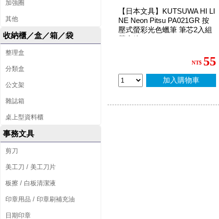
加強圈
【日本文具】KUTSUWA HI LI
其他
NE Neon Pitsu PA021GR 按
壓式螢彩光色蠟筆 筆芯2入組
收納櫃／盒／箱／袋
螢光綠
整理盒
55
NT$
分類盒
加入購物車
公文架
雜誌箱
桌上型資料櫃
事務文具
剪刀
美工刀 / 美工刀片
板擦 / 白板清潔液
印章用品 / 印章刷補充油
日期印章