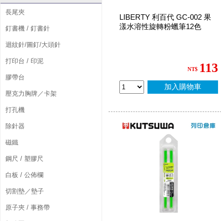
長尾夾
LIBERTY 利百代 GC-002 果
漾水溶性旋轉粉蠟筆12色
釘書機 / 釘書針
迴紋針/圖釘/大頭針
打印台 / 印泥
113
NT$
膠帶台
加入購物車
壓克力胸牌／卡架
打孔機
除針器
磁鐵
鋼尺 / 塑膠尺
白板 / 公佈欄
切割墊／墊子
原子夾 / 事務帶