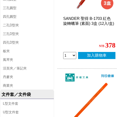
三孔圓型
四孔圓型
SANDER 聖得 B-1703 紅色
旋轉蠟筆 (素面) 3盒 (12入/盒)
二孔D型夾
三孔D型夾
四孔D型夾
378
NT$
板夾
加入購物車
風琴夾
活頁夾／筆記夾
丹麥夾
商業夾
文件套／文件袋
L型文件套
U型文件套