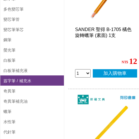
多色變芯筆
變芯筆管
SANDER 聖得 B-1705 橘色
變芯筆筆芯
旋轉蠟筆 (素面) 1支
鋼筆
螢光筆
12
白板筆
NT$
白板筆補充液
加入購物車
簽字筆 / 補充水
奇異筆
奇異筆補充油
蠟筆
水性筆
代針筆