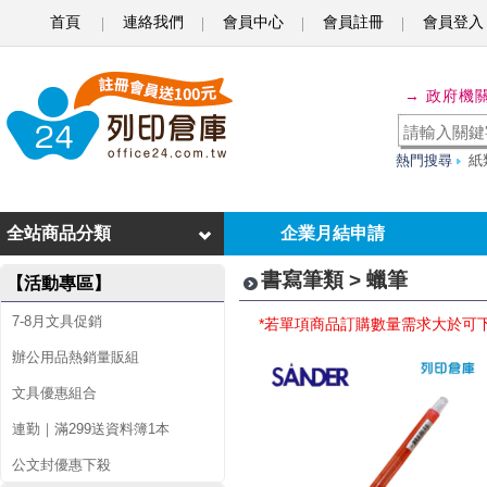
首頁
連絡我們
會員中心
會員註冊
會員登入
蠟
→ 政府機
筆
熱門搜尋
紙
全站商品分類
企業月結申請
書寫筆類 > 蠟筆
【活動專區】
7-8月文具促銷
*若單項商品訂購數量需求大於可
辦公用品熱銷量販組
文具優惠組合
連勤｜滿299送資料簿1本
公文封優惠下殺