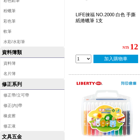
彩色鉛筆
粉蠟筆
LIFE徠福 NO.2000 白色 手撕
紙捲蠟筆 1支
彩色筆
軟筆
水彩/水彩筆
12
NT$
資料簿類
加入購物車
資料簿
名片簿
修正系列
修正帶/立可帶
修正(內)帶
橡皮擦
修正液
文具五金