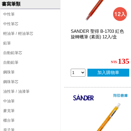
書寫筆類
中性筆
中性筆芯
SANDER 聖得 B-1703 紅色
輕油筆 / 輕油筆芯
旋轉蠟筆 (素面) 12入/盒
鉛筆
自動鉛筆芯
135
自動鉛筆
NT$
鋼珠筆
加入購物車
鋼珠筆芯
油性筆 / 油漆筆
中油筆
麥克筆
櫃台筆
原子筆