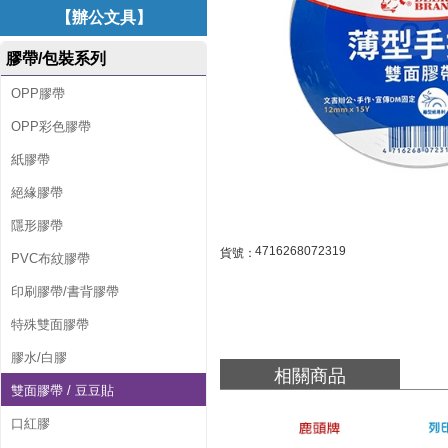
撕
【辦公文具】
雙
膠帶/包裝系列
面
OPP膠帶
膠
OPP彩色膠帶
帶
紙膠帶
1
絕緣膠帶
/
隱形膠帶
2
4716268072319
貨號：
PVC布紋膠帶
1
印刷膠帶/書背膠帶
2
特殊雙面膠帶
m
膠水/白膠
相關商品
m
雙面膠帶 / 豆豆貼
*
口紅膠
1