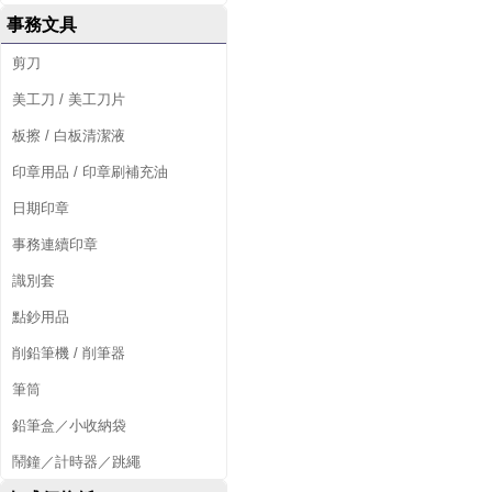
事務文具
剪刀
美工刀 / 美工刀片
板擦 / 白板清潔液
印章用品 / 印章刷補充油
日期印章
事務連續印章
識別套
點鈔用品
削鉛筆機 / 削筆器
筆筒
鉛筆盒／小收納袋
鬧鐘／計時器／跳繩