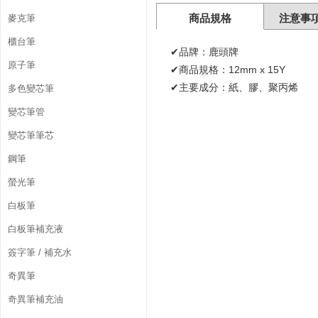
商品規格
注意事
麥克筆
櫃台筆
✔品牌：鹿頭牌
原子筆
✔商品規格：12mm x 15Y
✔主要成分：紙、膠、聚丙烯
多色變芯筆
變芯筆管
變芯筆筆芯
鋼筆
螢光筆
白板筆
白板筆補充液
簽字筆 / 補充水
奇異筆
奇異筆補充油