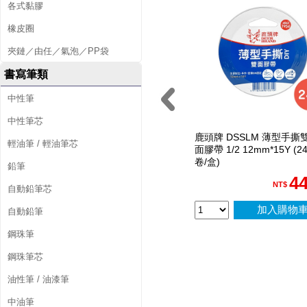
各式黏膠
5
橡皮圈
Y
夾鏈／由任／氣泡／PP袋
(
書寫筆類
卷
中性筆
)
中性筆芯
鹿頭牌 DSSLM 薄型手撕
輕油筆 / 輕油筆芯
面膠帶 1/2 12mm*15Y (2
卷/盒)
鉛筆
4
NT$
自動鉛筆芯
加入購物
自動鉛筆
鋼珠筆
鋼珠筆芯
油性筆 / 油漆筆
中油筆