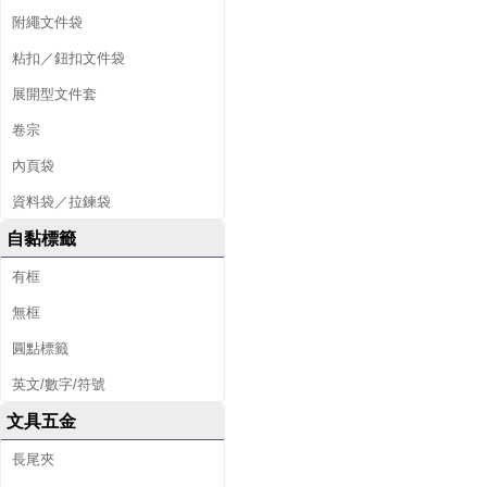
附繩文件袋
粘扣／鈕扣文件袋
展開型文件套
卷宗
內頁袋
資料袋／拉鍊袋
自黏標籤
有框
無框
圓點標籤
英文/數字/符號
文具五金
長尾夾