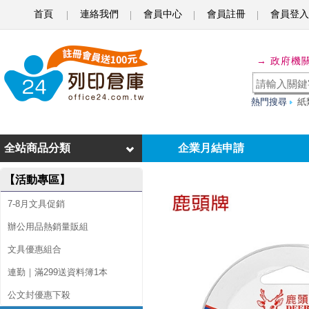
首頁
連絡我們
會員中心
會員註冊
會員登入
鹿
→ 政府機
頭
牌
熱門搜尋
紙
D
S
全站商品分類
企業月結申請
S
【活動專區】
L
M
7-8月文具促銷
薄
辦公用品熱銷量販組
文具優惠組合
型
連勤｜滿299送資料簿1本
手
公文封優惠下殺