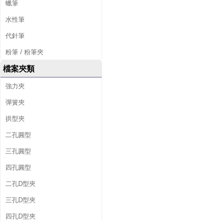
蠟筆
水性筆
代針筆
粉筆 / 粉筆夾
檔案夾類
強力夾
彈簧夾
拱型夾
二孔圓型
三孔圓型
四孔圓型
二孔D型夾
三孔D型夾
四孔D型夾