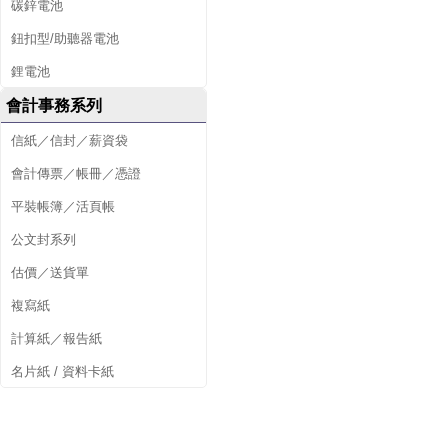
碳鋅電池
鈕扣型/助聽器電池
鋰電池
會計事務系列
信紙／信封／薪資袋
會計傳票／帳冊／憑證
平裝帳簿／活頁帳
公文封系列
估價／送貨單
複寫紙
計算紙／報告紙
名片紙 / 資料卡紙