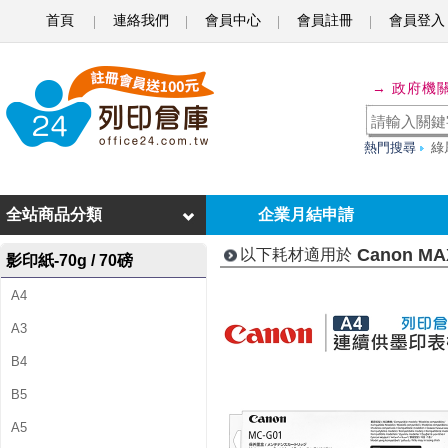
首頁
連絡我們
會員中心
會員註冊
會員登入
C
a
→ 政府機
n
o
熱門搜尋
綠
n
M
全站商品分類
企業月結申請
A
Canon MA
以下耗材適用於
影印紙-70g / 70磅
X
A4
I
A3
F
B4
Y
B5
G
A5
X