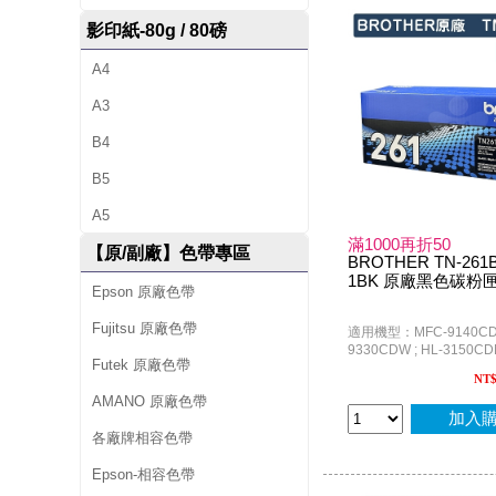
影印紙-80g / 80磅
A4
A3
B4
B5
A5
滿1000再折50
【原/副廠】色帶專區
BROTHER TN-261B
1BK 原廠黑色碳粉
Epson 原廠色帶
Fujitsu 原廠色帶
適用機型：MFC-9140CDN
9330CDW ; HL-3150CDN
Futek 原廠色帶
3170CDW
NT
AMANO 原廠色帶
加入
各廠牌相容色帶
Epson-相容色帶