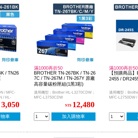
滿1000再折50
滿1000再折50
K / TN26
BROTHER TN-267BK / TN-26
【預購商品】BR
匣
7C / TN-267M / TN-267Y 原廠
2455 / DR2
高容量碳粉匣組(1黑3彩)
 / MFC-
適用機型：Brother HL-L3270CDW；
適用機型：Brother
 / HL-
MFC-L3750CDW
MFC-L2750DW /
HL-L2375dw
3,050
12,480
$
NT$
購物車
加入購物車