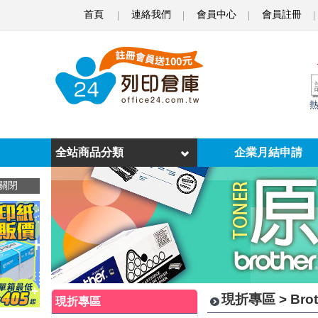
首頁
連絡我們
會員中心
會員註冊
B
r
o
t
h
e
全站商品分類
企業月結申請
r
關閉
碳
粉
匣
滿
現折專區 > Bro
現折專區
1