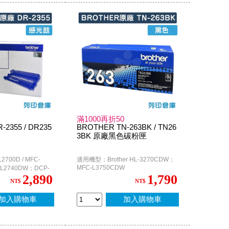
滿1000再折50
2355 / DR235
BROTHER TN-263BK / TN26
3BK 原廠黑色碳粉匣
700D / MFC-
適用機型：Brother HL-3270CDW；
MFC-L3750CDW
C-L2740DW；DCP-
2,890
1,790
L2540DW；HL-
NT$
NT$
60DN / HL-
加入購物車
加入購物車