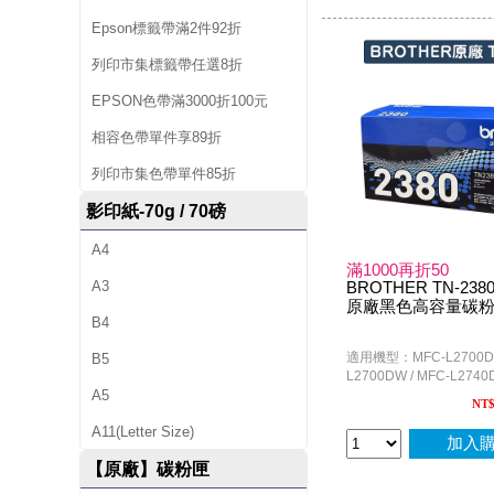
Epson標籤帶滿2件92折
列印市集標籤帶任選8折
EPSON色帶滿3000折100元
相容色帶單件享89折
列印市集色帶單件85折
影印紙-70g / 70磅
A4
滿1000再折50
A3
BROTHER TN-2380 
原廠黑色高容量碳
B4
適用機型：MFC-L2700D /
B5
L2700DW / MFC-L274
A5
L2520D / DCP-L2540
NT
L2320D / HL-L2360DN /
L2365DW
A11(Letter Size)
加入
【原廠】碳粉匣