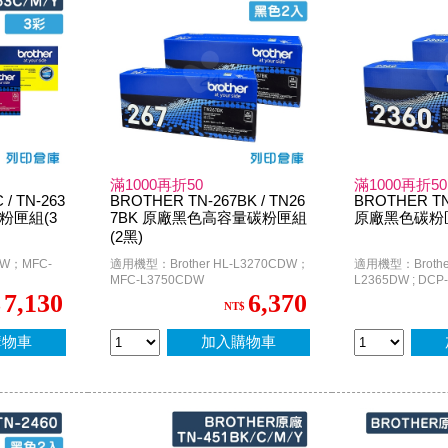
滿1000再折50
滿1000再折50
/ TN-263
BROTHER TN-267BK / TN26
BROTHER TN-
碳粉匣組(3
7BK 原廠黑色高容量碳粉匣組
原廠黑色碳粉匣
(2黑)
W；MFC-
適用機型：Brother HL-L3270CDW；
適用機型：Brother 
MFC-L3750CDW
L2365DW ; DCP-
L2700D / MFC-L
7,130
6,370
$
NT$
L2740DW
購物車
加入購物車