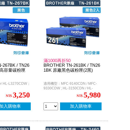
滿1000再折50
267BK / TN26
BROTHER TN-261BK / TN26
色高容量碳粉匣
1BK 原廠黑色碳粉匣(2黑)
r HL-L3270CDW；
適用機型：MFC-9140CDN / MFC-
9330CDW ; HL-3150CDN / HL-
3170CDW
3,250
5,980
NT$
NT$
加入購物車
加入購物車