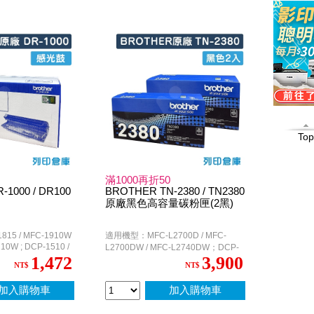
Top
滿1000再折50
1000 / DR100
BROTHER TN-2380 / TN2380
原廠黑色高容量碳粉匣(2黑)
15 / MFC-1910W
適用機型：MFC-L2700D / MFC-
210W ; DCP-1510 /
L2700DW / MFC-L2740DW；DCP-
1,472
3,900
L2520D / DCP-L2540DW；HL-
NT$
NT$
L2320D / HL-L2360DN / HL-
L2365DW
加入購物車
加入購物車