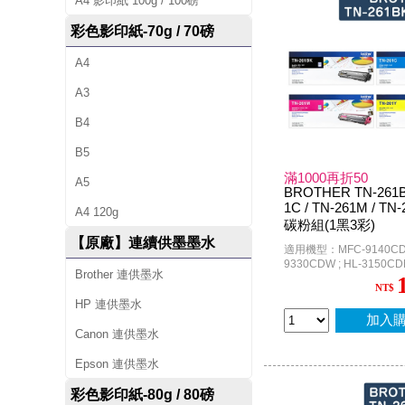
A4 影印紙 100g / 100磅
彩色影印紙-70g / 70磅
A4
A3
B4
B5
滿1000再折50
A5
BROTHER TN-261BK
1C / TN-261M / T
A4 120g
碳粉組(1黑3彩)
【原廠】連續供墨墨水
適用機型：MFC-9140CDN
9330CDW ; HL-3150CDN
Brother 連供墨水
3170CDW
NT$
HP 連供墨水
加入
Canon 連供墨水
Epson 連供墨水
彩色影印紙-80g / 80磅