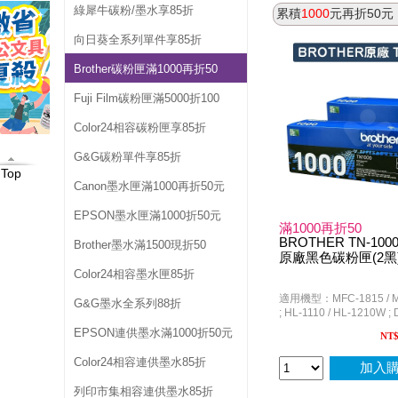
0
綠犀牛碳粉/墨水享85折
累積
1000
元再折50
0
向日葵全系列單件享85折
0
Brother碳粉匣滿1000再折50
再
Fuji Film碳粉匣滿5000折100
Color24相容碳粉匣享85折
折
G&G碳粉單件享85折
5
Top
Canon墨水匣滿1000再折50元
0
EPSON墨水匣滿1000折50元
滿1000再折50
BROTHER TN-1000 
Brother墨水滿1500現折50
原廠黑色碳粉匣(2黑
Color24相容墨水匣85折
適用機型：MFC-1815 / M
G&G墨水全系列88折
; HL-1110 / HL-1210W ;
DCP-1610W
EPSON連供墨水滿1000折50元
NT
Color24相容連供墨水85折
加入
列印市集相容連供墨水85折