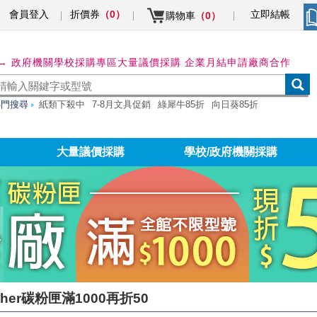
會員登入
折價券
立即結帳
（0）
購物車
（0）
→ 政府機關學校採購專區
大量議價採購 企業月結申請
廠商合作
熱門搜尋
紙類下殺中
7-8月文具促銷
綠犀牛85折
向日葵85折
大量議價採購
學校/政府機關採購
ther碳粉匣滿1000再折50