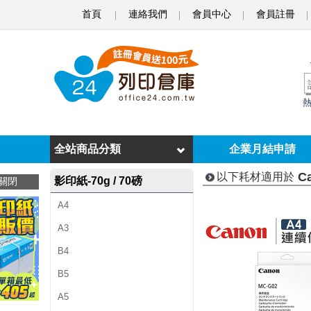
首頁
連絡我們
會員中心
會員註冊
C
a
n
o
n
P
全站商品分類
企業月結申請
I
C
以下耗材適用於
影印紙-70g / 70磅
關閉
X
A4
M
A3
A
B4
G
B5
1
A5
0