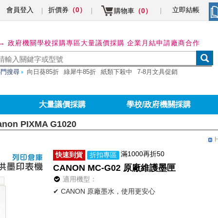
會員登入
折價券
立即結帳
（0）
購物車
（0）
→ 政府機關學校採購專區
大量議價採購 企業月結申請
廠商合作
熱門搜尋
向日葵85折
綠犀牛85折
紙類下殺中
7-8月文具促銷
大量議價採購
學校/政府機關採購
anon PIXMA G1020
滿1000再折50
快速到貨
折扣專區
CANON MC-G02 原廠維護墨匣
適用機型：
✔ CANON 原廠墨水，使用更安心