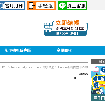
影印機租賃專區
空匣回收
關
HOME
> Ink-cartridges >
Canon連續供墨
> Canon連續供墨印表機
維護墨
匣