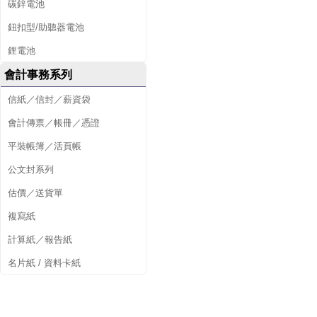
碳鋅電池
鈕扣型/助聽器電池
鋰電池
會計事務系列
信紙／信封／薪資袋
會計傳票／帳冊／憑證
平裝帳簿／活頁帳
公文封系列
估價／送貨單
複寫紙
計算紙／報告紙
名片紙 / 資料卡紙