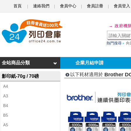
首頁
連絡我們
會員中心
會員註冊
會員登入
B
r
→ 政府機
o
t
熱門搜尋
向
h
e
全站商品分類
企業月結申請
r
Brother 
以下耗材適用於
影印紙-70g / 70磅
D
A4
C
A3
P
B4
-
B5
T
A5
7