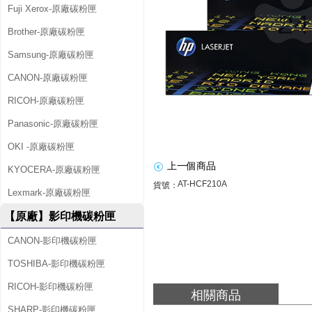
Fuji Xerox-原廠碳粉匣
)
Brother-原廠碳粉匣
原
Samsung-原廠碳粉匣
廠
CANON-原廠碳粉匣
黑
RICOH-原廠碳粉匣
色
Panasonic-原廠碳粉匣
碳
OKI -原廠碳粉匣
上一個商品
KYOCERA-原廠碳粉匣
粉
AT-HCF210A
貨號：
Lexmark-原廠碳粉匣
匣
【原廠】影印機碳粉匣
超
CANON-影印機碳粉匣
值
TOSHIBA-影印機碳粉匣
組
RICOH-影印機碳粉匣
相關商品
(
SHARP-影印機碳粉匣