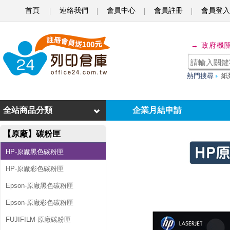
首頁
連絡我們
會員中心
會員註冊
會員登入
H
P
→ 政府機
C
F
熱門搜尋
紙
2
1
全站商品分類
企業月結申請
0
【原廠】碳粉匣
A
HP-原廠黑色碳粉匣
(
HP-原廠彩色碳粉匣
1
Epson-原廠黑色碳粉匣
3
Epson-原廠彩色碳粉匣
1
FUJIFILM-原廠碳粉匣
A