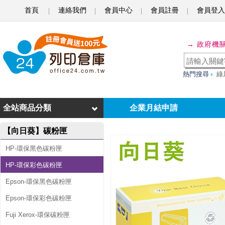
首頁
連絡我們
會員中心
會員註冊
會員登入
向
→ 政府機
日
葵
熱門搜尋
綠
f
o
全站商品分類
企業月結申請
r
【向日葵】碳粉匣
H
P
HP-環保黑色碳粉匣
C
HP-環保彩色碳粉匣
E
Epson-環保黑色碳粉匣
4
Epson-環保彩色碳粉匣
1
Fuji Xerox-環保碳粉匣