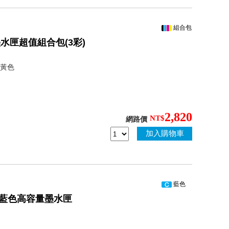
組合包
量墨水匣超值組合包(3彩)
Y 黃色
2,820
NT$
網路價
加入購物車
藍色
C 原廠藍色高容量墨水匣