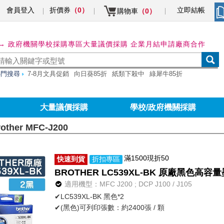
會員登入
折價券
立即結帳
（0）
購物車
（0）
→ 政府機關學校採購專區
大量議價採購 企業月結申請
廠商合作
熱門搜尋
7-8月文具促銷
向日葵85折
紙類下殺中
綠犀牛85折
大量議價採購
學校/政府機關採購
rother MFC-J200
滿1500現折50
快速到貨
折扣專區
BROTHER LC539XL-BK 原廠黑色高容量
適用機型：MFC J200 ; DCP J100 / J105
✔LC539XL-BK 黑色*2
✔(黑色)可列印張數：約2400張 / 顆