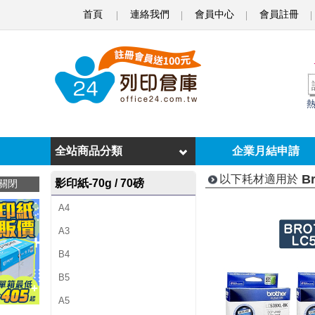
首頁
連絡我們
會員中心
會員註冊
B
r
o
t
h
e
全站商品分類
企業月結申請
r
B
以下耗材適用於
影印紙-70g / 70磅
關閉
M
A4
F
A3
C
B4
-
B5
J
A5
2