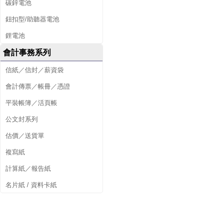
碳鋅電池
鈕扣型/助聽器電池
鋰電池
會計事務系列
信紙／信封／薪資袋
會計傳票／帳冊／憑證
平裝帳簿／活頁帳
公文封系列
估價／送貨單
複寫紙
計算紙／報告紙
名片紙 / 資料卡紙