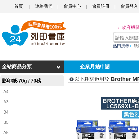
首頁
連絡我們
會員中心
會員註冊
會員登入
B
r
→ 政府機
o
t
熱門搜尋
紙
h
e
全站商品分類
企業月結申請
r
Brother M
以下耗材適用於
影印紙-70g / 70磅
M
A4
F
A3
C
B4
-
B5
J
A5
3