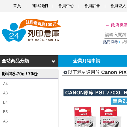
首頁
連絡我們
會員中心
會員註冊
會員登入
C
a
→ 政府機
n
o
熱門搜尋
紙
n
P
全站商品分類
企業月結申請
I
Canon PI
以下耗材適用於
影印紙-70g / 70磅
X
A4
M
A3
A
B4
T
B5
S
A5
5