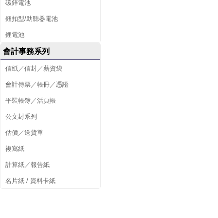
碳鋅電池
鈕扣型/助聽器電池
鋰電池
會計事務系列
信紙／信封／薪資袋
會計傳票／帳冊／憑證
平裝帳簿／活頁帳
公文封系列
估價／送貨單
複寫紙
計算紙／報告紙
名片紙 / 資料卡紙