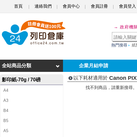
首頁
連絡我們
會員中心
會員註冊
會員登入
C
a
→ 政府機
n
o
熱門搜尋
紙
n
P
全站商品分類
企業月結申請
I
Canon PIX
以下耗材適用於
影印紙-70g / 70磅
X
找不到商品，請重新搜尋。
A4
M
A3
A
B4
i
B5
P
A5
6