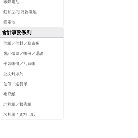
碳鋅電池
鈕扣型/助聽器電池
鋰電池
會計事務系列
信紙／信封／薪資袋
會計傳票／帳冊／憑證
平裝帳簿／活頁帳
公文封系列
估價／送貨單
複寫紙
計算紙／報告紙
名片紙 / 資料卡紙