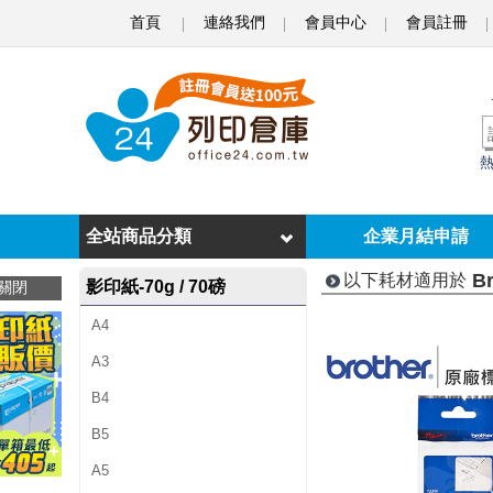
首頁
連絡我們
會員中心
會員註冊
B
r
o
t
h
e
全站商品分類
企業月結申請
r
Br
以下耗材適用於
影印紙-70g / 70磅
關閉
P
A4
T
A3
-
B4
1
B5
4
A5
0