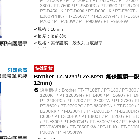
PT-2100VP / PT-2420PC / PT-2430PC / PT-2700 /
3600 / PT-7600 / PT-9500PC / PT-9600 / PT-9700
PT-D450HK / PT-D600 / PT-D600HK / PT-E800T / 
E300VPHK / PT-E550W / PT-E550WVP / PT-E550
P700 / PT-P750W / PT-P900W / PT-P950NW
✔規格：18mm
✔長度：長約8米
✔規格：無保護膜一般系列白底黑字
✔材質：防水、耐熱、耐磨
✔不怕紫外線、化學藥品
✔原廠公司貨
快速到貨
Brother TZ-N231/TZe-N231 無
12mm)
適用機型：Brother PT-P710BT / PT-180 / PT-300 / P
1280KT / PT-1280SN / PT-1400 / PT-1650 / PT-19
PT-2430PC / PT-2700 / PT-2700TW / PT-2730 / PT
PT-9600 / PT-9700PC / PT-9800PCN / PT-D200 / 
D200RK / PT-D200KT / PT-D200LB / PT-D200DR /
D600 / PT-D600HK / PT-E800T / PT-E200 / PT-E
/ PT-E300 / PT-E300VP / PT-E300VPHK / PT-E55
E550WVPHK / PT-E850TKW / PT-H110 / PT-P300BT
P900W / PT-P950NW