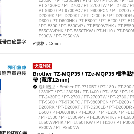
1280KT / PT-1280SN / PT-1400 / PT-1650 / PT-19
PT-2430PC / PT-2700 / PT-2700TW / PT-2730 / PT
PT-9600 / PT-9700PC / PT-9800PCN / PT-D200 / 
D200RK / PT-D200KT / PT-D200LB / PT-D200DR /
D600 / PT-D600HK / PT-E800T / PT-E200 / PT-E
/ PT-E300 / PT-E300VP / PT-E300VPHK / PT-E55
E550WVPHK / PT-E850TKW / PT-H110 / PT-P300BT
P900W / PT-P950NW
✔規格：12mm
✔長度：長約8米
✔規格：無保護膜一般系列白底黑字
✔材質：防水、耐熱、耐磨
快速到貨
✔不怕紫外線、化學藥品
Brother TZ-MQP35 / TZe-MQP3
✔原廠公司貨
帶 (寬度12mm)
適用機型：Brother PT-P710BT / PT-180 / PT-300 / P
1280KT / PT-1280SN / PT-1400 / PT-1650 / PT-19
PT-2430PC / PT-2700 / PT-2700TW / PT-2730 / PT
PT-9600 / PT-9700PC / PT-9800PCN / PT-D200 / 
D200RK / PT-D200KT / PT-D200LB / PT-D200DR /
D600 / PT-D600HK / PT-E800T / PT-E200 / PT-E
/ PT-E300 / PT-E300VP / PT-E300VPHK / PT-E55
E550WVPHK / PT-E850TKW / PT-H110 / PT-P300BT
P900W / PT-P950NW