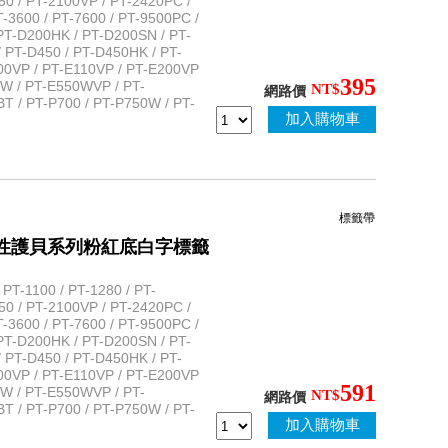
50 / PT-2100VP / PT-2420PC /
-3600 / PT-7600 / PT-9500PC /
PT-D200HK / PT-D200SN / PT-
 PT-D450 / PT-D450HK / PT-
100VP / PT-E110VP / PT-E200VP
395
0W / PT-E550WVP / PT-
NT$
網路價
 / PT-P700 / PT-P750W / PT-
加入購物車
標籤帶
5 標準黏性護貝系列粉紅底白字標籤
T-1100 / PT-1280 / PT-
50 / PT-2100VP / PT-2420PC /
-3600 / PT-7600 / PT-9500PC /
PT-D200HK / PT-D200SN / PT-
 PT-D450 / PT-D450HK / PT-
100VP / PT-E110VP / PT-E200VP
591
0W / PT-E550WVP / PT-
NT$
網路價
 / PT-P700 / PT-P750W / PT-
加入購物車