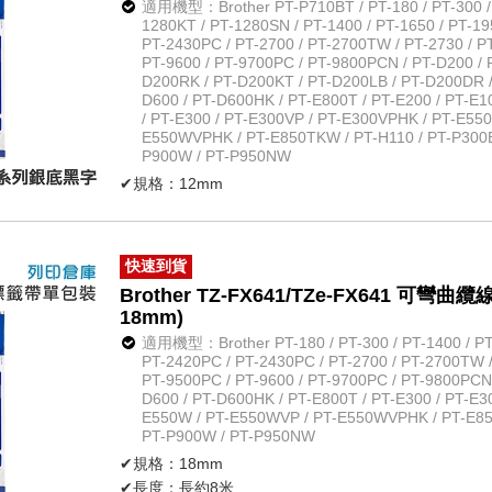
適用機型：Brother PT-P710BT / PT-180 / PT-300 / P
1280KT / PT-1280SN / PT-1400 / PT-1650 / PT-19
PT-2430PC / PT-2700 / PT-2700TW / PT-2730 / PT
PT-9600 / PT-9700PC / PT-9800PCN / PT-D200 / 
D200RK / PT-D200KT / PT-D200LB / PT-D200DR /
D600 / PT-D600HK / PT-E800T / PT-E200 / PT-E
/ PT-E300 / PT-E300VP / PT-E300VPHK / PT-E55
E550WVPHK / PT-E850TKW / PT-H110 / PT-P300BT
P900W / PT-P950NW
✔規格：12mm
✔長度：長約8米
✔規格：特殊規格系列銀底黑字
✔材質：防水、耐熱、耐磨
快速到貨
✔不怕紫外線、化學藥品
Brother TZ-FX641/TZe-FX641 
✔原廠公司貨
18mm)
適用機型：Brother PT-180 / PT-300 / PT-1400 / PT-
PT-2420PC / PT-2430PC / PT-2700 / PT-2700TW / 
PT-9500PC / PT-9600 / PT-9700PC / PT-9800PCN 
D600 / PT-D600HK / PT-E800T / PT-E300 / PT-E3
E550W / PT-E550WVP / PT-E550WVPHK / PT-E85
PT-P900W / PT-P950NW
✔規格：18mm
✔長度：長約8米