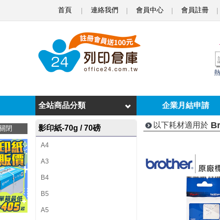
首頁
連絡我們
會員中心
會員註冊
B
r
o
t
h
e
全站商品分類
企業月結申請
r
Br
以下耗材適用於
影印紙-70g / 70磅
關閉
P
A4
T
A3
-
B4
1
B5
8
A5
0